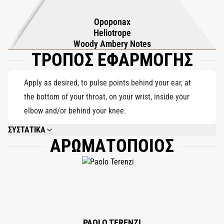
βελούδινο οποπονάξ, μαλακό ηλιοτρόπιο και λεία
Opoponax
κεχριμπαρένια ξύλα, αφήνοντας ένα μακροχρόνιο, περιβάλλον
Heliotrope
μονοπάτι που αισθάνεται ανακουφιστικό και δυνατό. Το
Woody Ambery Notes
ΤΡΟΠΟΣ ΕΦΑΡΜΟΓΗΣ
Κεχριμπάρι είναι ένα άρωμα ισορροπίας, οικειότητας και
εκλεπτυσμένης ψυχής.
Apply as desired, to pulse points behind your ear, at
the bottom of your throat, on your wrist, inside your
elbow and/or behind your knee.
ΣΥΣΤΑΤΙΚΑ
ΑΡΩΜΑΤΟΠΟΙΟΣ
ALCOHOL DENAT., PARFUM (FRAGRANCE), AQUA (WATER), COUMARIN,
CITRONELLOL, GERANIOL, LIMONENE, LINALOOL, CITRAL.
PAOLO TERENZI