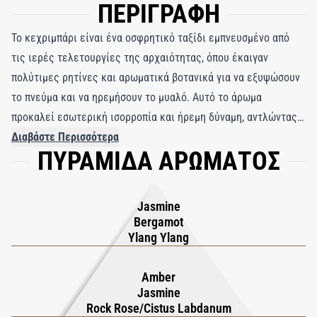
ΠΕΡΙΓΡΑΦΗ
Το κεχριμπάρι είναι ένα οσφρητικό ταξίδι εμπνευσμένο από
τις ιερές τελετουργίες της αρχαιότητας, όπου έκαιγαν
πολύτιμες ρητίνες και αρωματικά βοτανικά για να εξυψώσουν
το πνεύμα και να ηρεμήσουν το μυαλό. Αυτό το άρωμα
προκαλεί εσωτερική ισορροπία και ήρεμη δύναμη, αντλώντας
από αιώνες παραδόσεις περισυλλογής και συναισθηματικής
Διαβάστε Περισσότερα
ΠΥΡΑΜΙΔΑ ΑΡΩΜΑΤΟΣ
γείωσης. Φτιαγμένο για όσους αναζητούν βάθος και
κομψότητα, το Amber αποτυπώνει τη διαχρονική ομορφιά της
τελετουργίας και της φινέτσας σε μια μοντέρνα έκφραση. Η
Jasmine
σύνθεση ανοίγει με φωτεινό γιασεμί, λαμπερό περγαμόντο και
Bergamot
εξωτικό ylang-ylang, δημιουργώντας μια εκλεπτυσμένη και
Ylang Ylang
αναζωογονητική εισαγωγή. Στην καρδιά του, το πλούσιο
λάβδανο και οι χρυσαφένιοι κρύσταλλοι κεχριμπαριού
Amber
Jasmine
συνδυάζονται με τη ζεστασιά των λουλουδιών, σχηματίζοντας
Rock Rose/Cistus Labdanum
έναν βαθιά αισθησιακό πυρήνα. Η βάση ξεδιπλώνεται με