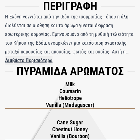
ΠΕΡΙΓΡΑΦΗ
Η Ελένη γεννιέται από την ιδέα της ισορροπίας - όπου η ύλη
διαλύεται σε αίσθηση και το άρωμα γίνεται έκφραση
εσωτερικής αρμονίας. Εμπνευσμένο από τη μυθική τελειότητα
του Κήπου της Εδέμ, ενσαρκώνει μια κατάσταση αναστολής
μεταξύ παρουσίας και απουσίας, φωτός και ουσίας. Αυτή η
δημιουργία δεν επιδιώκει να αποπλανήσει μέσω της
Διαβάστε Περισσότερα
ΠΥΡΑΜΙΔΑ ΑΡΩΜΑΤΟΣ
υπερβολής. Αντίθετα, αποκαλύπτεται αργά, προσκαλώντας τον
χρήστη σε μια εκλεπτυσμένη και στοχαστική εμπειρία. Το
Milk
άνοιγμα ξετυλίγεται με μια κρεμώδη, φωτεινή συμφωνία
Coumarin
βανίλιας Μαδαγασκάρης και ιταλικού ηλιοτρόπιου,
Heliotrope
μαλακωμένη από γαλακτώδεις αποχρώσεις και την απαλή
Vanilla (Madagascar)
ζεστασιά της κουμαρίνης. Αυτή η εισαγωγή προκαλεί αγνότητα
και γαλήνη, δίνοντας τον τόνο για ένα ταξίδι ήσυχου βάθους.
Cane Sugar
Chestnut Honey
Στην καρδιά, η καραμελωμένη ζάχαρη από ζαχαροκάλαμο και
Vanilla (Bourbon)
το μέλι από κάστανο Romagnolo συμπλέκονται με τη βανίλια