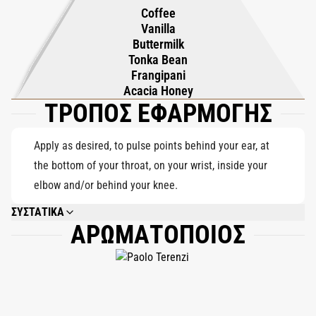
Coffee
bourbon από τη Réunion, δημιουργώντας έναν πλούσιο αλλά
Vanilla
ισορροπημένο γκουρμέ πυρήνα. Η βάση εμβαθύνει σε ένα
Buttermilk
κομψό και περιβάλλον μονοπάτι από βανίλια Ταϊτής, καφέ
Tonka Bean
Frangipani
Γουατεμάλας, φραντζιπάνι Τζαμάικας, μέλι ακακίας της
Acacia Honey
Τοσκάνης και σπόρους τόνκα Αμαζονίου, σχηματίζοντας ένα
ΤΡΟΠΟΣ ΕΦΑΡΜΟΓΗΣ
βελούδινο, σχεδόν στοχαστικό φινίρισμα. Το Ελένης δεν είναι
ένα άρωμα που αναζητά την προσοχή - παραμένει απαλά, σαν
Apply as desired, to pulse points behind your ear, at
μια ανάμνηση που αιωρείται στο χρόνο.
the bottom of your throat, on your wrist, inside your
elbow and/or behind your knee.
ΣΥΣΤΑΤΙΚΑ
ΑΡΩΜΑΤΟΠΟΙΟΣ
ALCOHOL DENAT., PARFUM (FRAGRANCE), VANILLIN, HEXYL CINNAMAL,
LINALOOL, CINNAMAL, CITRUS AURANTIUM PEEL OIL, LIMONENE.