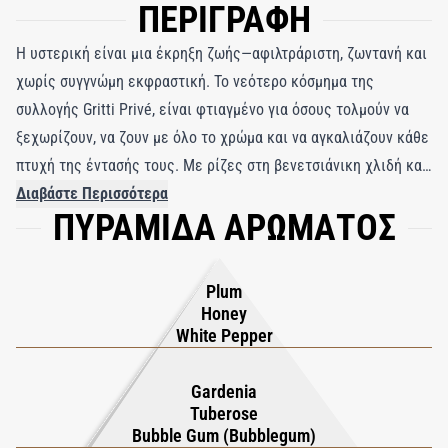
ΠΕΡΙΓΡΑΦΗ
Η υστερική είναι μια έκρηξη ζωής—αφιλτράριστη, ζωντανή και
χωρίς συγγνώμη εκφραστική. Το νεότερο κόσμημα της
συλλογής Gritti Privé, είναι φτιαγμένο για όσους τολμούν να
ξεχωρίζουν, να ζουν με όλο το χρώμα και να αγκαλιάζουν κάθε
πτυχή της έντασής τους. Με ρίζες στη βενετσιάνικη χλιδή και
τη χαρακτηριστική δυαδικότητα του Luca Gritti, το άρωμα
Διαβάστε Περισσότερα
ΠΥΡΑΜΙΔΑ ΑΡΩΜΑΤΟΣ
συνδυάζει αντιθετικά στοιχεία με αριστοτεχνική ακρίβεια,
δημιουργώντας ένα οσφρητικό δράμα που είναι ταυτόχρονα
προκλητικό και εξαιρετικά εκλεπτυσμένο. Στο άνοιγμά του, το
Plum
λαχταριστό δαμάσκηνο συγχωνεύεται με τη διακριτική
Honey
θερμότητα του λευκού πιπεριού και την εθιστική πικρία του
White Pepper
σκούρου άγριου μελιού, δημιουργώντας τη βάση για το
συστατικό αστέρι: τουμπερόζα. Αισθησιακή, τολμηρή και
Gardenia
Tuberose
βελούδινη, η καρδιά τουμπερόζ εμπλουτίζεται με κρεμώδη
Bubble Gum (Bubblegum)
γαρδένια και μια απροσδόκητη, παιχνιδιάρικη απόχρωση