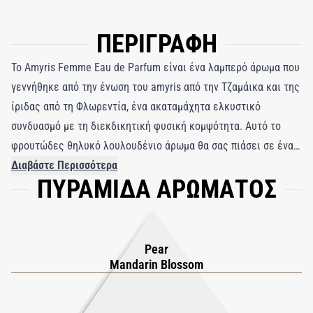
ΠΕΡΙΓΡΑΦΗ
Το Amyris Femme Eau de Parfum είναι ένα λαμπερό άρωμα που
γεννήθηκε από την ένωση του amyris από την Τζαμάικα και της
ίριδας από τη Φλωρεντία, ένα ακαταμάχητα ελκυστικό
συνδυασμό με τη διεκδικητική φυσική κομψότητα. Αυτό το
φρουτώδες θηλυκό λουλουδένιο άρωμα θα σας πιάσει σε έναν
χαρούμενο ανεμοστρόβιλο, ένα πέταγμα από λουλούδια
Διαβάστε Περισσότερα
ΠΥΡΑΜΙΔΑ ΑΡΩΜΑΤΟΣ
λεμονιάς και γλυκά μπιζέλια που φουντώνουν μια
μοσχομυριστή χορδή κεχριμπαριού. Αφήστε τον εαυτό σας να
παρασυρθεί σε αυτόν τον παθιασμένο και στροβιλιζόμενο
χορό.
Pear
Mandarin Blossom