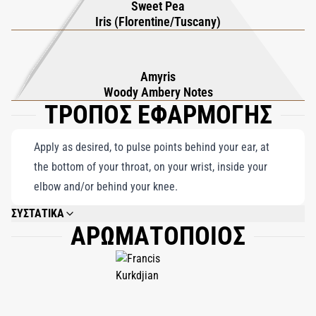
Sweet Pea
Iris (Florentine/Tuscany)
Amyris
Woody Ambery Notes
ΤΡΟΠΟΣ ΕΦΑΡΜΟΓΗΣ
Apply as desired, to pulse points behind your ear, at
the bottom of your throat, on your wrist, inside your
elbow and/or behind your knee.
ΣΥΣΤΑΤΙΚΑ
ΑΡΩΜΑΤΟΠΟΙΟΣ
ALCOHOL, PARFUM (FRAGRANCE), AQUA (WATER), LINALOOL, BENZYL
SALICYLATE, CITRONELLOL, LIMONENE, ETHYLHEXYL
METHOXYCINNAMATE, GERANIOL, ETHYLHEXYL SALICYLATE, BUTYL
METHOXYDIBENZOYLMETHANE, ALPHA-ISOMETHYL IONONE, BHT,
BENZYL BENZOATE, CITRAL, BENZYL ALCOHOL, EUGENOL, CI 60730 (EXT.
VIOLET 2), CI 14700 (RED 4), CI 19140 (YELLOW 5).