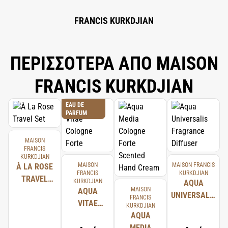
FRANCIS KURKDJIAN
ΠΕΡΙΣΣΟΤΕΡΑ ΑΠΟ MAISON
FRANCIS KURKDJIAN
EAU DE
PARFUM
MAISON
FRANCIS
KURKDJIAN
MAISON
MAISON FRANCIS
À LA ROSE
FRANCIS
KURKDJIAN
TRAVEL
KURKDJIAN
AQUA
MAISON
SET
AQUA
UNIVERSALIS
FRANCIS
VITAE
KURKDJIAN
FRAGRANCE
COLOGNE
AQUA
DIFFUSER
FORTE
MEDIA