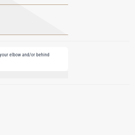
e your elbow and/or behind
RIETHYL CITRATE; COUMARIN;
 CITRAL; CI 19140 (YELLOW 5); CI