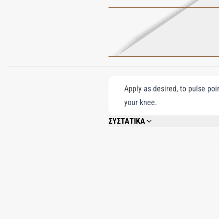
Apply as desired, to pulse poi
your knee.
ΣΥΣΤΑΤΙΚΑ
ALCOHOL; PARFUM (FRAGRANCE); AQUA
LIMONENE; BUTYL METHOXYDIBENZOYLMET
42090 (BLUE 1).