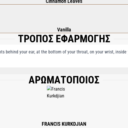
Cinnamon Leaves
Vanilla
ΤΡΟΠΟΣ ΕΦΑΡΜΟΓΗΣ
nts behind your ear, at the bottom of your throat, on your wrist, insid
ΑΡΩΜΑΤΟΠΟΙΟΣ
 (WATER); PENTAERYTHRITYL TETRA-DI-T-BUTYL HYDROXYHYDROCINNAMATE; T
HANE; LINALOOL; EUGENOL; BENZYL BENZOATE; GERANIOL; CI 14700 (RED 4);
FRANCIS KURKDJIAN