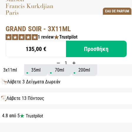
EAU DE PARFUM
GRAND SOIR - 3X11ML
1 review
Trustpilot
135,00 €
Προσθήκη
3x11ml
35ml
70ml
200ml
Λάβετε 3 Δείγματα Δωρεάν
Λάβετε 13 Πόντους
4.8 από 5