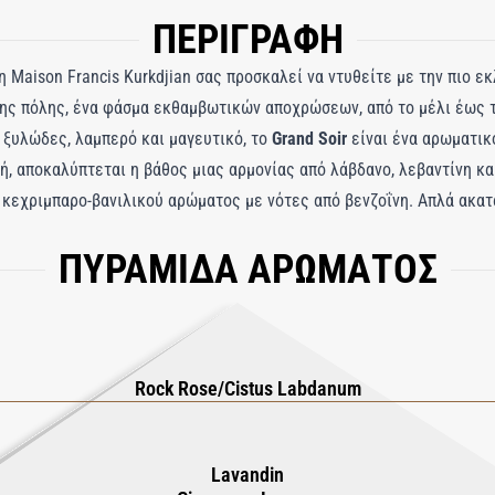
ΠΕΡΙΓΡΑΦΗ
η Maison Francis Kurkdjian σας προσκαλεί να ντυθείτε με την πιο ε
ης πόλης, ένα φάσμα εκθαμβωτικών αποχρώσεων, από το μέλι έως τ
 ξυλώδες, λαμπερό και μαγευτικό, το
Grand Soir
είναι ένα αρωματικ
ή, αποκαλύπτεται η βάθος μιας αρμονίας από λάβδανο, λεβαντίνη κ
ς κεχριμπαρο-βανιλικού αρώματος με νότες από βενζοΐνη. Απλά ακα
ΠΥΡΑΜΙΔΑ ΑΡΩΜΑΤΟΣ
Rock Rose/Cistus Labdanum
Lavandin