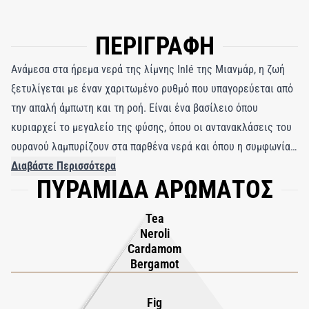
ΠΕΡΙΓΡΑΦΗ
Ανάμεσα στα ήρεμα νερά της λίμνης Inlé της Μιανμάρ, η ζωή
ξετυλίγεται με έναν χαριτωμένο ρυθμό που υπαγορεύεται από
την απαλή άμπωτη και τη ροή. Είναι ένα βασίλειο όπου
κυριαρχεί το μεγαλείο της φύσης, όπου οι αντανακλάσεις του
ουρανού λαμπυρίζουν στα παρθένα νερά και όπου η συμφωνία
της σιωπής, όταν πέφτει η νύχτα, είναι μια πολυπόθητη
Διαβάστε Περισσότερα
ΠΥΡΑΜΙΔΑ ΑΡΩΜΑΤΟΣ
απόλαυση. Το Inlé Eau de Parfum, ένα άρωμα που φέρνει στο
νου αυτή την αιθέρια ονειροπόληση, σας μεταφέρει στον
Tea
μαγευτικό κόσμο των ευωδιαστών ονείρων. Μια αρμονική
Neroli
σύνθεση, πλέκει τις νότες του Jasmine, του Maté και του
Cardamom
Osmanthus σε μια ταπετσαρία οσφρητικού θαύματος.
Bergamot
Βυθιστείτε στην ουσία του Inlé, όπου ο Osmanthus ανθίζει,
βουτηγμένος σε ένα σύννεφο τσαγιού, προκαλεί μια
Fig