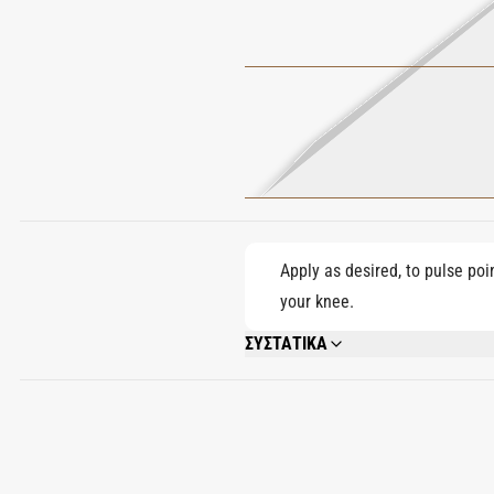
Apply as desired, to pulse poi
your knee.
ΣΥΣΤΑΤΙΚΑ
ALCOHOL DENAT., PARFUM (FRAGRANCE)
HYDROXYCITRONELLAL, BHT, COUMARIN