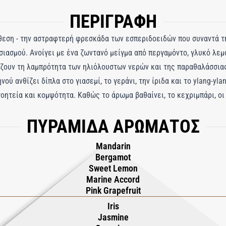
ΠΕΡΙΓΡΑΦΗ
ίθεση - την αστραφτερή φρεσκάδα των εσπεριδοειδών που συναντά 
ιασμού. Ανοίγει με ένα ζωντανό μείγμα από περγαμόντο, γλυκό λεμό
ίζουν τη λαμπρότητα των ηλιόλουστων νερών και της παραθαλάσσιας
ύ ανθίζει δίπλα στο γιασεμί, το γεράνι, την ίριδα και το ylang-yl
οητεία και κομψότητα. Καθώς το άρωμα βαθαίνει, το κεχριμπάρι, οι 
ουργούν μια λεία, βελούδινη βάση που τυλίγει το δέρμα με ζεστασι
ΠΥΡΑΜΙΔΑ ΑΡΩΜΑΤΟΣ
- ένα άρωμα όπου το κέφι συναντά την κομψότητα, αιχμαλωτίζοντας
υ καλοκαιριού.
Mandarin
Bergamot
Sweet Lemon
Marine Accord
Pink Grapefruit
Iris
Jasmine