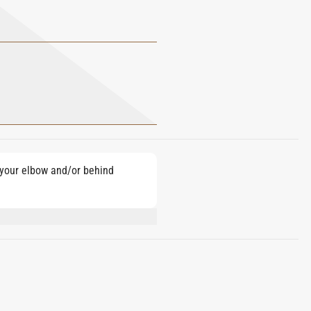
e your elbow and/or behind
RONELLOL, CITRAL, HEXYL CINNAMAL,