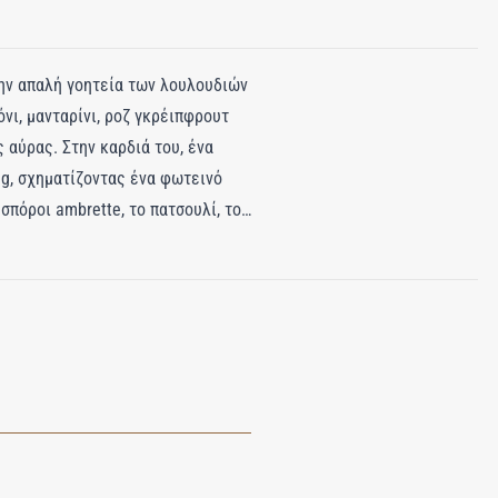
την απαλή γοητεία των λουλουδιών
νι, μανταρίνι, ροζ γκρέιπφρουτ
 αύρας. Στην καρδιά του, ένα
ang, σχηματίζοντας ένα φωτεινό
σπόροι ambrette, το πατσουλί, το
ά που διαρκεί. Το Rosa Limone
 την ομορφιά των αντιθέτων και