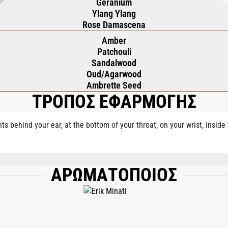
Geranium
Ylang Ylang
Rose Damascena
Amber
Patchouli
Sandalwood
Oud/Agarwood
Ambrette Seed
ΤΡΟΠΟΣ ΕΦΑΡΜΟΓΗΣ
nts behind your ear, at the bottom of your throat, on your wrist, insid
ΑΡΩΜΑΤΟΠΟΙΟΣ
, AQUA (WATER), LIMONENE, GERANIOL, BENZYL SALICYLATE, LINALOOL, CIT
, BENZYL BENZOATE, FARNESOL.