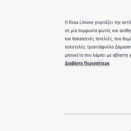
Η Rosa Limone γιορτάζει την αντ
σε μια συμφωνία φωτός και αισθησ
και θαλασσινές πινελιές, που θυμ
πολυτελές τριαντάφυλλο Δαμασκηνο
μπουκέτο που λάμπει με αβίαστη γ
ξυλόξυλο και το σανταλόξυλο δημι
Διαβάστε Περισσότερα
ενσαρκώνει την καθαρή ζωντάνια 
το ζωντανό πνεύμα του ατελείωτο