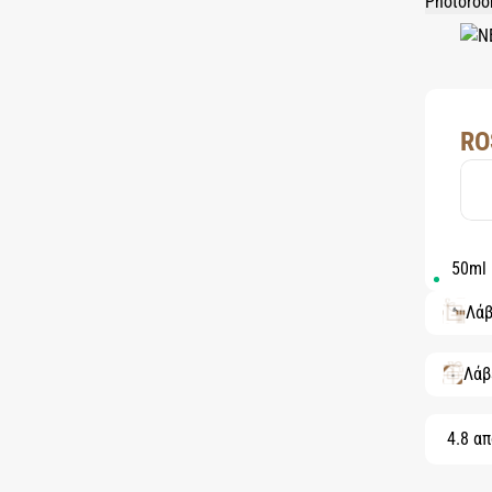
RO
50ml
Λάβ
Λάβ
4.8 απ