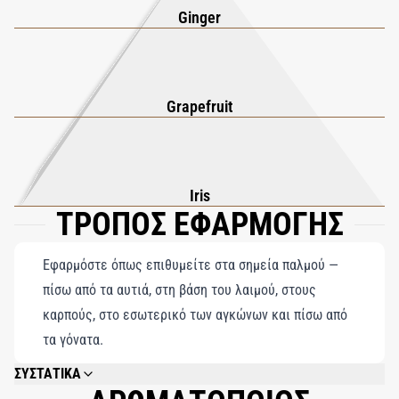
Ginger
Grapefruit
Iris
ΤΡΟΠΟΣ ΕΦΑΡΜΟΓΗΣ
Εφαρμόστε όπως επιθυμείτε στα σημεία παλμού —
πίσω από τα αυτιά, στη βάση του λαιμού, στους
καρπούς, στο εσωτερικό των αγκώνων και πίσω από
τα γόνατα.
ΣΥΣΤΑΤΙΚΑ
ALCOHOL DENAT., PARFUM (FRAGRANCE), AQUA (WATER), LIMONENE,