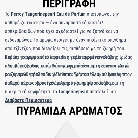
ΠΕΡΙΓΡΑΦΗ
Το
Perroy Tangerinepearl Eau de Parfum
αποτυπώνει την
καθαρή ζωτικότητα — ένα συναρπαστικό κοκτέιλ
εσπεριδοειδών που έχει σχεδιαστεί για να ξυπνά και να
ενδυναμώνει. Το άρωμα ανοίγει με έναν πικάντικο σπινθήρα
από τζίντζερ, που διεγείρει τις αισθήσεις με τη ζωηρή του
θερμότητα, προτού το αφρώδες γκρέιπφρουτ αναλάβει,
Καθώς το άρωμα εξελίσσεται, η εκλεπτυσμένη νότα της ίριδας
πλημμυρίζοντας τη σύνθεση με φρεσκάδα και ενέργεια. Αυτό
προσθέτει βάθος και φινέτσα, μετριάζοντας τη ζωηρότητα με
το ζωντανό ντουέτο θυμίζει την ορμή του ηλιακού φωτός στον
μια κρεμώδη, βελούδινη αίσθηση. Το αποτέλεσμα είναι ένα
καθαρό αέρα — δροσερό, τολμηρό και γεμάτο κίνηση.
άρωμα που ισορροπεί ανάμεσα στη ζωηρή φρεσκάδα και τη
διακριτική κομψότητα. Το
Tangerinepearl
αποτελεί μια
σύγχρονη έκφραση αισιοδοξίας και δυναμισμού — την ιδανική
Διαβάστε Περισσότερα
ΠΥΡΑΜΙΔΑ ΑΡΩΜΑΤΟΣ
καθημερινή υπογραφή για όσους ζουν με ενέργεια,
αυτοπεποίθηση και ασταμάτητη ορμή.