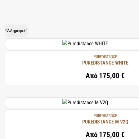
που αποπνέει διαχρονική ομ
εξουσιοδοτημένα να π
ασυναγώνιστη. Κάθε άρωμα, δ
έχει εξελιχθεί σε διάστημα 
Δημοφιλή
χαρακτηριστικό κουτί δ
PUREDISTANCE
PUREDISTANCE WHITE
Από
175,00 €
PUREDISTANCE
PUREDISTANCE M V2Q
Από
175,00 €