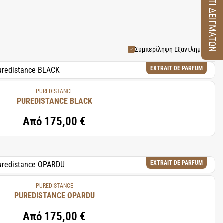
ΚΟΥΤΙ ΔΕΙΓΜΑΤΩΝ
κά επιλεγμένα αρωματοπωλεία
τητα είναι πραγματικά
 ξεχωριστή προσωπικότητα και
e. Συσκευασμένο στο χέρι στο
Συμπερίληψη Εξαντλημένων
ποιητικό αυθεντικότητας
EXTRAIT DE PARFUM
PUREDISTANCE
PUREDISTANCE BLACK
Από
175,00 €
EXTRAIT DE PARFUM
PUREDISTANCE
PUREDISTANCE OPARDU
Από
175,00 €