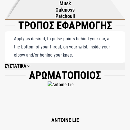
Musk
εμπειρία. Η διακριτική πολυπλοκότητα και ο μυστηριώδης
Oakmoss
χαρακτήρας του προορίζονται για εκείνους που βρίσκονται
Patchouli
ΤΡΟΠΟΣ ΕΦΑΡΜΟΓΗΣ
κοντά στην καρδιά, προσφέροντας μια αισθητηριακή εμπειρία
διαχρονική, όπως υπαινίσσεται και το όνομά του. Ιδανικό για
λάτρεις της ήσυχης κομψότητας, το AENOTUS είναι μια
Apply as desired, to pulse points behind your ear, at
ποιητική σύνθεση φρεσκάδας, βάθους και ωρίμανσης που
the bottom of your throat, on your wrist, inside your
μένει στη μνήμη σαν ένα κομψό αεράκι.
elbow and/or behind your knee.
ΣΥΣΤΑΤΙΚΑ
ΑΡΩΜΑΤΟΠΟΙΟΣ
ALCOHOL (SD ALCOHOL 40-B), PARFUM, AQUA, T-BUTYL ALCOHOL, BHT,
ALPHA- ISOMETHYL IONONE, BENZYL BENZOATE, CITRAL, CITRONELLOL,
COUMARIN, GERANIOL, LIMONENE, LINALOOL.
ANTOINE LIE