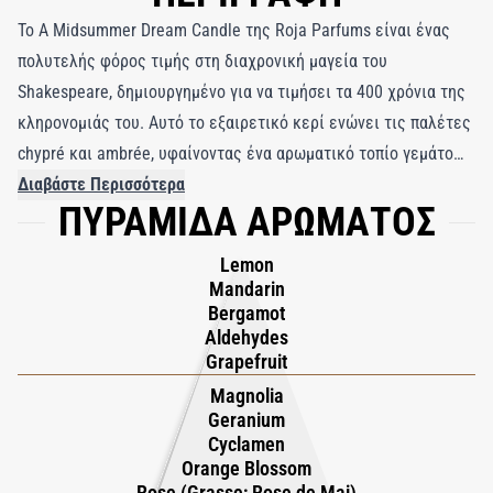
Το A Midsummer Dream Candle της Roja Parfums είναι ένας
πολυτελής φόρος τιμής στη διαχρονική μαγεία του
Shakespeare, δημιουργημένο για να τιμήσει τα 400 χρόνια της
κληρονομιάς του. Αυτό το εξαιρετικό κερί ενώνει τις παλέτες
chypré και ambrée, υφαίνοντας ένα αρωματικό τοπίο γεμάτο
από τις πιο γοητευτικές νότες της φύσης. Ανοίγει με τη ζωηρή
Διαβάστε Περισσότερα
ΠΥΡΑΜΙΔΑ ΑΡΩΜΑΤΟΣ
φρεσκάδα του grapefruit, ισορροπημένη από την απαλή
γλυκύτητα του τριαντάφυλλου, πριν αποκαλύψει μια πλούσια
Lemon
βάση από μπαχαρικά και βρύα. Creamy vanilla και balsamic
Mandarin
benzoin προσθέτουν ζεστασιά και βάθος, αποτυπώνοντας την
Bergamot
Aldehydes
αιθέρια ομορφιά μιας καλοκαιρινής νύχτας. Γήινες νότες από
Grapefruit
patchouli, oakmoss, tree moss και vetiver αναπαριστούν τη
Magnolia
μαγεία του μαγεμένου δάσους, ενώ cardamom και pink pepper
Geranium
προσφέρουν μια παιχνιδιάρικη και ονειρική πινελιά.
Cyclamen
Χειροποίητο στην Αγγλία με εξαιρετικό κερί και σπάνια oils,
Orange Blossom
Rose (Grasse; Rose de Mai)
γεμίζει τον χώρο με μια ατμόσφαιρα ονείρου όπου η φαντασία