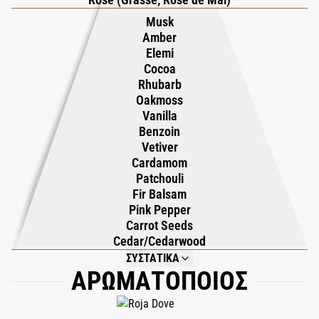
και η πραγματικότητα μπλέκονται.
Musk
Amber
Elemi
Cocoa
Rhubarb
Oakmoss
Vanilla
Benzoin
Vetiver
Cardamom
Patchouli
Fir Balsam
Pink Pepper
Carrot Seeds
Cedar/Cedarwood
ΣΥΣΤΑΤΙΚΑ
ΑΡΩΜΑΤΟΠΟΙΟΣ
NOT AVAILABLE.