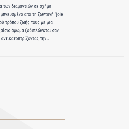
σα των διαμαντιών σε σχήμα
εμπνευσμένο από τη ζωντανή "joie
ού τρόπου ζωής τους με μια
ξαίσιο άρωμα ξεδιπλώνεται σαν
 αντικατοπτρίζοντας την
νέει κομψότητα, ενώ η τροπική
 πληθωρικότητα που ενσαρκώνει