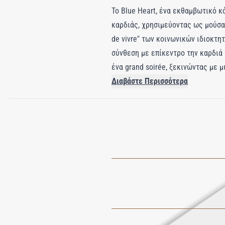
Το Blue Heart, ένα εκθαμβωτικό 
καρδιάς, χρησιμεύοντας ως μούσα 
de vivre" των κοινωνικών ιδιοκτ
σύνθεση με επίκεντρο την καρδιά
ένα grand soirée, ξεκινώντας με 
παθιασμένη γοητεία των κατόχων 
Διαβάστε Περισσότερα
απόλαυση της λευκής καρύδας πα
το πνεύμα μιας λαμπερής εποχής.