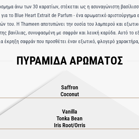
κόσμημα άνω των 30 καρατίων, στέκεται ως η ασυναγώνιστη βασίλισ
για το Blue Heart Extrait de Parfum - ένα αρωματικό αριστούργημα 
ητών του. Η Thameen αποτυπώνει την ουσία του λαμπερού και εξωτικ
 της βανίλιας, συνυφασμένη με σαφράν και λευκή καρύδα. Αυτό το ε
μια έκρηξη σαφράν που προσθέτει έναν εξωτικό, φλογερό χαρακτήρα,
του. Η καρδιά αποκαλύπτει μια πλούσια, κρεμώδη βανίλια, που αποπ
ΠΥΡΑΜΙΔΑ ΑΡΩΜΑΤΟΣ
ραπέμπει σε πολυτελείς προορισμούς, γιορτάζοντας μια αρωματική
Saffron
Coconut
Vanilla
Tonka Bean
Iris Root/Orris