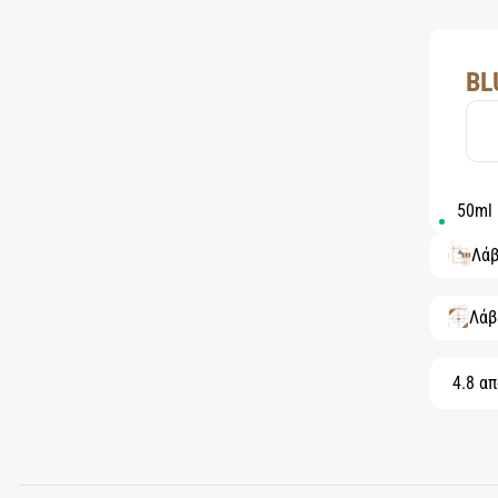
BL
50ml
Λάβ
Λάβ
4.8 απ