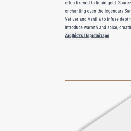
often likened to liquid gold. Source
enchanting even the legendary Sun
Vetiver and Vanilla to infuse dept
introduce warmth and spice, creati
Collection, Regal Oud embodies unp
Διαβάστε Περισσότερα
allure of luxury.