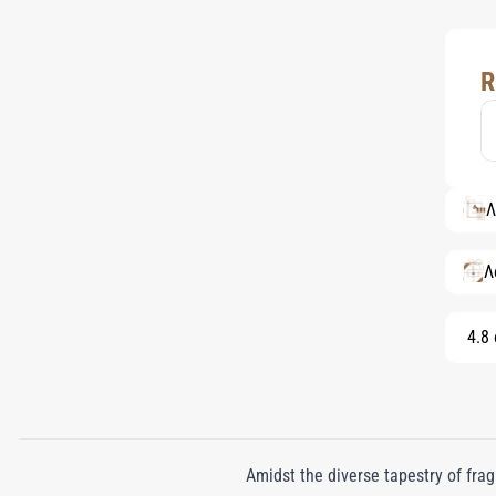
R
Λ
Λ
4.8
Amidst the diverse tapestry of fra