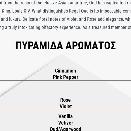
d from the resin of the elusive Asian agar tree, Oud has captivated roy
 King, Louis XIV. What distinguishes Regal Oud is its impeccable com
h and luxury. Delicate floral notes of Violet and Rose add elegance, 
ng a truly intoxicating olfactory experience. As a treasured member
aralleled craftsmanship and sophistication, making it an essential c
ΠΥΡΑΜΙΔΑ ΑΡΩΜΑΤΟΣ
Cinnamon
Pink Pepper
Rose
Violet
Vanilla
Vetiver
Oud/Agarwood