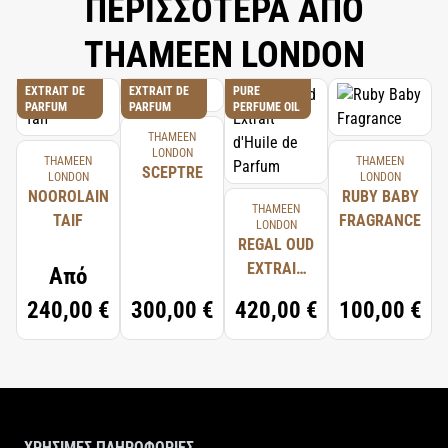
ΠΕΡΙΣΣΟΤΕΡΑ ΑΠΟ
THAMEEN LONDON
EXTRAIT DE
EXTRAIT DE
PURE
PARFUM
PARFUM
PERFUME OIL
THAMEEN
LONDON
THAMEEN
THAMEEN
SCEPTRE
LONDON
LONDON
NOOROLAIN
RUBY BABY
THAMEEN
TAIF
FRAGRANCE
LONDON
REGAL OUD
EXTRAIT
Από
D'HUILE DE
240,00 €
300,00 €
420,00 €
100,00 €
PARFUM
ΧΡΗΣΙΜΕΣ ΠΛΗΡΟΦΟΡΙΕΣ