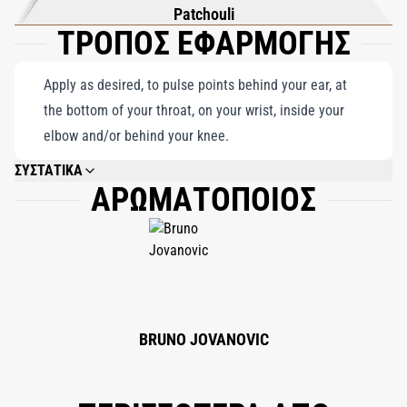
Patchouli
ΤΡΟΠΟΣ ΕΦΑΡΜΟΓΗΣ
Apply as desired, to pulse points behind your ear, at
the bottom of your throat, on your wrist, inside your
elbow and/or behind your knee.
ΣΥΣΤΑΤΙΚΑ
ΑΡΩΜΑΤΟΠΟΙΟΣ
ALCOHOL DENAT., PARFUM (FRAGRANCE), AQUA (WATER), LIMONENE,
LINALOOL, CITRAL, ALPHA-ISOMETHYL IONONE, GERANIOL,
CITRONELLOL, EUGENOL, BENZYL ALCOHOL.
BRUNO JOVANOVIC