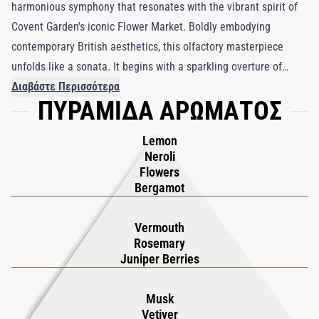
harmonious symphony that resonates with the vibrant spirit of
Covent Garden's iconic Flower Market. Boldly embodying
contemporary British aesthetics, this olfactory masterpiece
unfolds like a sonata. It begins with a sparkling overture of
watery florals and citrus notes, gracefully transitioning to a
Διαβάστε Περισσότερα
ΠΥΡΑΜΙΔΑ ΑΡΩΜΑΤΟΣ
richer composition enriched by a vermouth accord. At its core,
noble woods ground the fragrance, imparting a profound
Lemon
resonance that lingers delicately on the skin. Crafted by
Neroli
perfumer Bruno Jovanovic, the meticulous selection of
Flowers
ingredients—including bergamot, lemon, neroli, rosemary,
Bergamot
juniper berry, musk, patchouli, and vetiver—creates an intricate
tapestry of scent. Fanfare Cologne Elixir is not just a fragrance;
Vermouth
Rosemary
it is a captivating experience, an ode to the bold and daring
Juniper Berries
spirit of modern Britain.
Musk
Vetiver