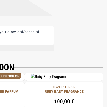
e your elbow and/or behind
L ALCOHOL, EUGENOL, COUMARIN,
CYLATE, CINNAMAL, ISOEUGENOL,
NDON
RE PERFUME OIL
THAMEEN LONDON
 DE PARFUM
RUBY BABY FRAGRANCE
100,00 €