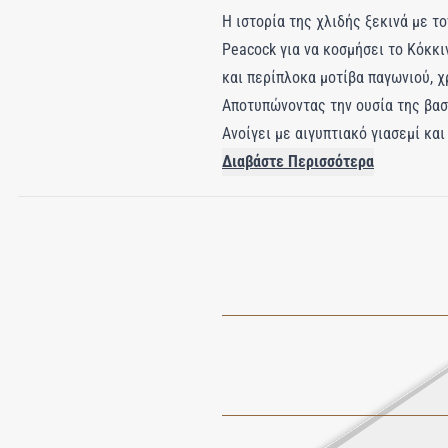
Η ιστορία της χλιδής ξεκινά με τ
Peacock για να κοσμήσει το Κόκκι
και περίπλοκα μοτίβα παγωνιού, χ
Αποτυπώνοντας την ουσία της βασι
Ανοίγει με αιγυπτιακό γιασεμί και
προσθέτει ένα αρωματικό στιλ και
Διαβάστε Περισσότερα
παραπέμπει σε μπριός και μαρμελά
αύρα.