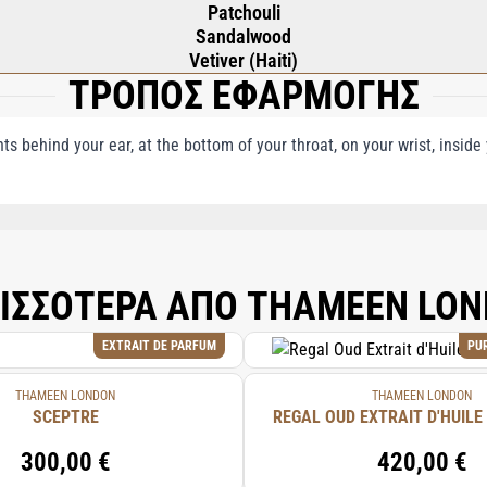
Patchouli
Sandalwood
Vetiver (Haiti)
ΤΡΟΠΟΣ ΕΦΑΡΜΟΓΗΣ
nts behind your ear, at the bottom of your throat, on your wrist, insid
), AQUA (WATER), LINALOOL, CITRONELLOL, GERANIOL, LIMONENE, CINNAMY
YCITRONELLAL, CITRAL, BENZYL CINNAMATE, BENZYL ALCOHOL, BENZYL SALI
ΙΣΣΟΤΕΡΑ ΑΠΟ THAMEEN LO
EXTRAIT DE PARFUM
PU
THAMEEN LONDON
THAMEEN LONDON
SCEPTRE
REGAL OUD EXTRAIT D'HUILE
300,00 €
420,00 €