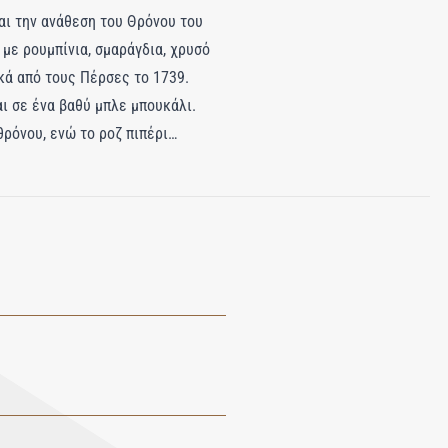
αι την ανάθεση του Θρόνου του
 με ρουμπίνια, σμαράγδια, χρυσό
κά από τους Πέρσες το 1739.
ι σε ένα βαθύ μπλε μπουκάλι.
θρόνου, ενώ το ροζ πιπέρι
ά διαθέτει τριαντάφυλλο Ταΐφ, που
υργούν μια παρηγορητική, λαμπερή