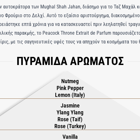
ον αυτοκράτορα των Mughal Shah Jahan, διάσημο για το Ταζ Μαχάλ κ
νο Φρούριο στο Δελχί. Αυτό το εξαίσιο αριστούργημα, διακοσμημένο
ρειάστηκε επτά χρόνια για να κατασκευαστεί πριν λεηλατηθεί τραγι
λικής παρακμής, το Peacock Throne Extrait de Parfum παρουσιάζετα
 ίρις, με τις σαγηνευτικές υφές τους να απηχούν τα κοσμήματα του 
 το γλυκό λεμόνι προσφέρει μια αναζωογονητική αντίθεση. Η καρδι
ΠΥΡΑΜΙΔΑ ΑΡΩΜΑΤΟΣ
δα, και καθώς καθιζάνει, το πλούσιο πατσουλί και η βανίλια δημιο
Nutmeg
Pink Pepper
Lemon (Italy)
Jasmine
Ylang Ylang
Rose (Taif)
Rose (Turkey)
Vanilla