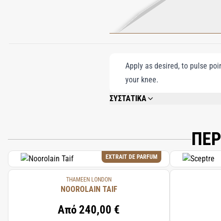
Apply as desired, to pulse poi
your knee.
ΣΥΣΤΑΤΙΚΑ
ALCOHOL DENAT., PARFUM (FRAGRANCE
FARNESOL, BENZYL BENZOATE, HYDROX
ANISE ALCOHOL.
ΠΕΡ
EXTRAIT DE PARFUM
THAMEEN LONDON
NOOROLAIN TAIF
Από
240,00 €