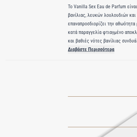
Το Vanilla Sex Eau de Parfum είν
βανίλιας, λευκών λουλουδιών και 
επαναπροσδιορίζει την αθωότητα με
κατά παραγγελία φτιαγμένο αποκλ
και βαθιές νότες βανίλιας συνδυ
ισορροπία ζεστασιάς και ίντριγκα
Διαβάστε Περισσότερα
λάκα και την καραμελένια πλάκα, 
de Parfum είναι κάτι περισσότερο
εντύπωση που παραμένει όμορφα 