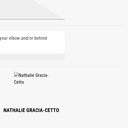
e your elbow and/or behind
ENZYL SALICYLATE, BENZYL ALCOHOL,
NATHALIE GRACIA-CETTO