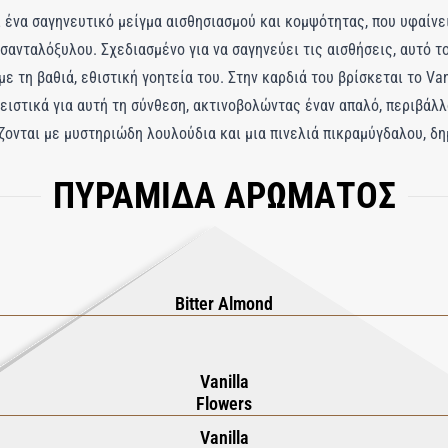
αι ένα σαγηνευτικό μείγμα αισθησιασμού και κομψότητας, που υφαίν
σανταλόξυλου. Σχεδιασμένο για να σαγηνεύει τις αισθήσεις, αυτό 
 τη βαθιά, εθιστική γοητεία του. Στην καρδιά του βρίσκεται το Vani
ειστικά για αυτή τη σύνθεση, ακτινοβολώντας έναν απαλό, περιβάλ
άζονται με μυστηριώδη λουλούδια και μια πινελιά πικραμύγδαλου, 
ς. Το μπουκάλι Private Blend, με το εξωτερικό του στρώμα με μελί
ΠΥΡΑΜΙΔΑ ΑΡΩΜΑΤΟΣ
είναι ένα πολυτελές statement κομμάτι που συμπληρώνει τη χλιδή τ
 από ένα άρωμα. είναι ένα οσφρητικό ταξίδι άνεσης και αποπλάνηση
στο δέρμα.
Bitter Almond
Vanilla
Flowers
Vanilla