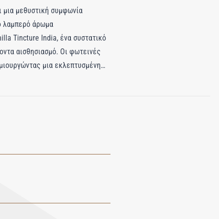
ει μια μεθυστική συμφωνία
το λαμπερό άρωμα
lla Tincture India, ένα συστατικό
λοντα αισθησιασμό. Οι φωτεινές
δημιουργώντας μια εκλεπτυσμένη
 απόχρωση, την κρεμώδη εσωτερική
ου αρώματος. Το Vanilla Sex Eau
ς, αφήνοντας μια αξέχαστη