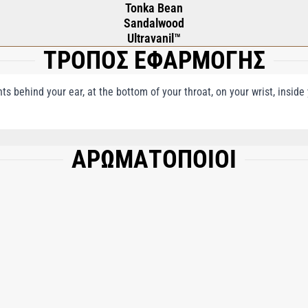
Tonka Bean
Sandalwood
Ultravanil™
ΤΡΟΠΟΣ ΕΦΑΡΜΟΓΗΣ
nts behind your ear, at the bottom of your throat, on your wrist, insid
ΑΡΩΜΑΤΟΠΟΙΟΙ
), WATER AQUA EAU, COUMARIN, LINALOOL, BENZYL BENZOATE, LIMONENE, B
 HYDROXYHYDROCINNAMATE.