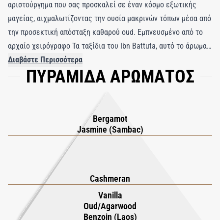
αριστούργημα που σας προσκαλεί σε έναν κόσμο εξωτικής
μαγείας, αιχμαλωτίζοντας την ουσία μακρινών τόπων μέσα από
την προσεκτική απόσταξη καθαρού oud. Εμπνευσμένο από το
αρχαίο χειρόγραφο Τα ταξίδια του Ibn Battuta, αυτό το άρωμα
ξεκινά με μια αναζωογονητική έκρηξη ιταλικού περγαμόντου
Διαβάστε Περισσότερα
ΠΥΡΑΜΙΔΑ ΑΡΩΜΑΤΟΣ
και την απαλή αγκαλιά του γιασεμιού sambac, θέτοντας τα
θεμέλια της σαγηνευτικής του έλξης. Καθώς το άρωμα
εξελίσσεται, πολυτελείς cashmere accord νότες προσθέτουν
μια αίσθηση μεγαλοπρέπειας που θυμίζει την παραδοσιακή
Bergamot
αραβική αρωματοποιία. Η εμπειρία κορυφώνεται σε μια ζεστή
Jasmine (Sambac)
και απολαυστική βάση από πλούσια βανίλια σε συνδυασμό με
λαοτινό buaya, oud από το Μπανγκλαντές και oud Assam,
δημιουργώντας ένα μεθυστικό μείγμα που παραμένει στην
Cashmeran
επιδερμίδα και αφήνει μια αξέχαστη εντύπωση.
Vanilla
Oud/Agarwood
Benzoin (Laos)