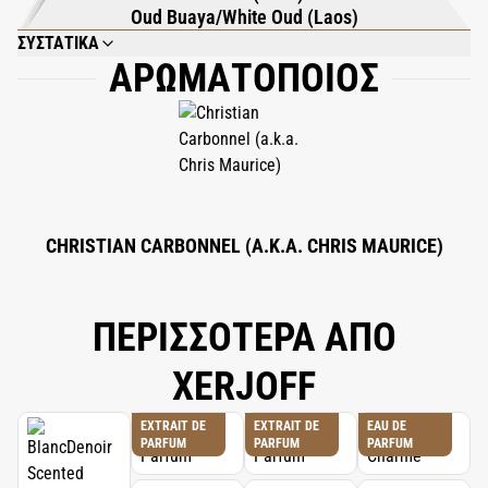
Oud Buaya/White Oud (Laos)
ΣΥΣΤΑΤΙΚΑ
ΑΡΩΜΑΤΟΠΟΙΟΣ
ALCOHOL DENAT., PARFUM (FRAGRANCE), AQUA (WATER), BHT, ALPHA-
ISOMETHYL IONONE, BENZYL ALCOHOL, BENZYL BENZOATE, BENZYL
SALICYLATE, BUTYLPHENYL METHYLPROPIONAL, CITRAL, CITRONELLOL,
COUMARIN, EUGENOL, EVERNIA PRUNASTRI EXTRACT, GERANIOL,
HYDROXYCITRONELLAL, LIMONENE, LINALOOL.
CHRISTIAN CARBONNEL (A.K.A. CHRIS MAURICE)
ΠΕΡΙΣΣΟΤΕΡΑ ΑΠΟ
XERJOFF
EXTRAIT DE
EXTRAIT DE
EAU DE
PARFUM
PARFUM
PARFUM