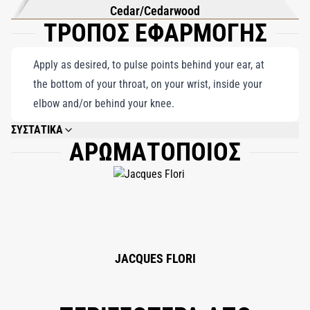
Cedar/Cedarwood
ΤΡΟΠΟΣ ΕΦΑΡΜΟΓΗΣ
Apply as desired, to pulse points behind your ear, at
the bottom of your throat, on your wrist, inside your
elbow and/or behind your knee.
ΣΥΣΤΑΤΙΚΑ
ΑΡΩΜΑΤΟΠΟΙΟΣ
ALCOHOL DENAT., AQUA (WATER), PARFUM (FRAGRANCE), ALPHA-
ISOMETHYL IONONE, AMYL CINNAMAL, BENZYL BENZOATE, BENZYL
SALICYLATE, BUTYLPHENYL METHYLPROPIONAL, CITRAL, CITRONELLOL,
COUMARIN, GERANIOL, HEXYL CINNAMAL, HYDROXYISOHEXYL 3-
CYCLOHEXENE CARBOXALDEHYDE, LIMONENE, LINALOOL.
JACQUES FLORI