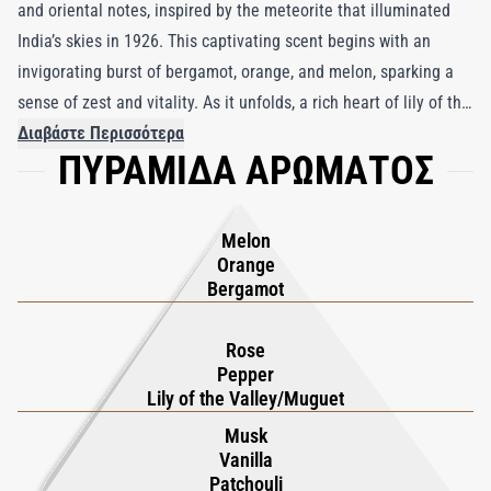
and oriental notes, inspired by the meteorite that illuminated
India’s skies in 1926. This captivating scent begins with an
invigorating burst of bergamot, orange, and melon, sparking a
sense of zest and vitality. As it unfolds, a rich heart of lily of the
valley, Bulgarian rose, iris, and rose pepper creates a spicy-floral
Διαβάστε Περισσότερα
ΠΥΡΑΜΙΔΑ ΑΡΩΜΑΤΟΣ
accord that enchants with its depth and allure. Finally, Lua
Parfum settles into a warm, enduring base of cedar wood,
patchouli, vanilla, and musk, leaving a comforting and
Melon
sophisticated trail. This fragrance, housed in luxurious
Orange
packaging complete with a certified meteorite fragment, adds a
Bergamot
celestial touch to your daily ritual, capturing the ethereal beauty
of the cosmos.
Rose
Pepper
Lily of the Valley/Muguet
Musk
Vanilla
Patchouli