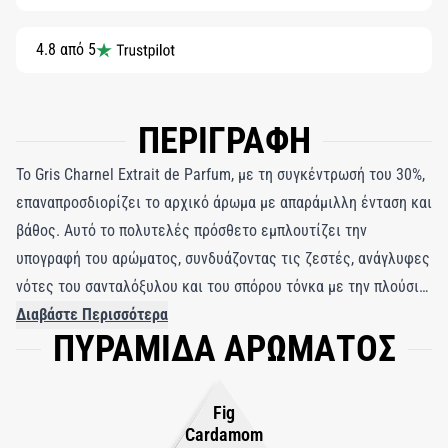
4.8 από 5
ΠΕΡΙΓΡΑΦΗ
Το Gris Charnel Extrait de Parfum, με τη συγκέντρωσή του 30%,
επαναπροσδιορίζει το αρχικό άρωμα με απαράμιλλη ένταση και
βάθος. Αυτό το πολυτελές πρόσθετο εμπλουτίζει την
υπογραφή του αρώματος, συνδυάζοντας τις ζεστές, ανάγλυφες
νότες του σανταλόξυλου και του σπόρου τόνκα με την πλούσια,
γήινη ουσία του πατσουλί. Η πλούσια βάση ενισχύεται
Διαβάστε Περισσότερα
ΠΥΡΑΜΙΔΑ ΑΡΩΜΑΤΟΣ
περαιτέρω από την πληθωρική βανίλια, η οποία προσδίδει μια
κεχριμπαρένια, καπνιστή στρογγυλότητα που παραμένει
δελεαστική. Στην καρδιά του, το extrait ανοίγει με μια ζωντανή
Fig
έκρηξη κάρδαμου και τη λεπτή φρεσκάδα του σύκου,
Cardamom