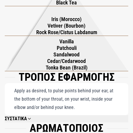
προσφέροντας μια πράσινη, φρουτώδη όψη που φωτίζει τον
Black Tea
πλούσιο, πλούσιο χαρακτήρα του αρώματος. Η Mathilde Bijaoui,
η δημιουργός πίσω από αυτό το εξαιρετικό μείγμα, το
Iris (Morocco)
Vetiver (Bourbon)
περιγράφει ότι ενσαρκώνει το ιδανικό της για κρεμώδεις,
Rock Rose/Cistus Labdanum
περιτυλιγμένες νότες. Το Gris Charnel Extrait de Parfum είναι
Vanilla
μια απόδειξη εκλεπτυσμένου αισθησιασμού, μεγεθύνοντας τη
Patchouli
γοητεία του προκατόχου του με ένα μονοπάτι που είναι ακόμα
Sandalwood
πιο μαγνητικό και σαγηνευτικό, καθιστώντας το ένα
Cedar/Cedarwood
Tonka Bean (Brazil)
πραγματικό αριστούργημα οσφρητικής τέχνης.
ΤΡΟΠΟΣ ΕΦΑΡΜΟΓΗΣ
Apply as desired, to pulse points behind your ear, at
the bottom of your throat, on your wrist, inside your
elbow and/or behind your knee.
ΣΥΣΤΑΤΙΚΑ
ΑΡΩΜΑΤΟΠΟΙΟΣ
ALCOHOL DENAT., PARFUM (FRAGRANCE), AQUA (WATER), COUMARIN,
ALPHA-ISOMETHYL IONONE, ISOEUGENOL, TOCOPHEROL, LINALOOL,