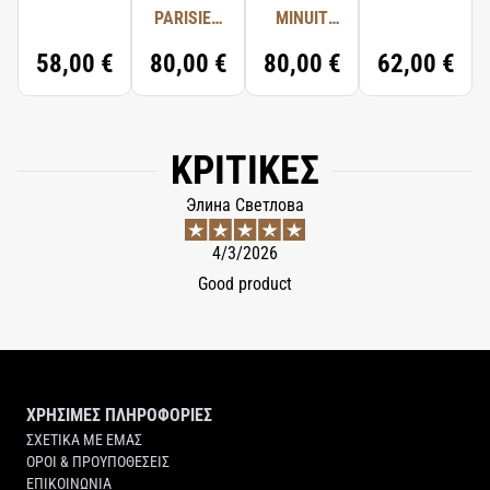
PERFUME
PARISIEN
MINUIT
HONGRIE
SCENTED
SCENTED
BODY
58,00 €
80,00 €
80,00 €
62,00 €
CANDLE
CANDLE
LOTION
ΚΡΙΤΙΚΈΣ
Элина Светлова
4/3/2026
Good product
ΧΡΗΣΙΜΕΣ ΠΛΗΡΟΦΟΡΙΕΣ
ΣΧΕΤΙΚΑ ΜΕ ΕΜΑΣ
ΟΡΟΙ & ΠΡΟΥΠΟΘΕΣΕΙΣ
ΕΠΙΚΟΙΝΩΝΙΑ