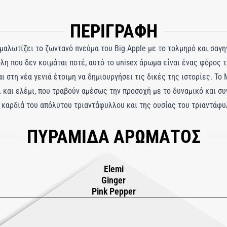
ΠΕΡΙΓΡΑΦΗ
χμαλωτίζει το ζωντανό πνεύμα του Big Apple με το τολμηρό και σαγ
η που δεν κοιμάται ποτέ, αυτό το unisex άρωμα είναι ένας φόρος 
ι στη νέα γενιά έτοιμη να δημιουργήσει τις δικές της ιστορίες. Το 
ρι και ελέμι, που τραβούν αμέσως την προσοχή με το δυναμικό και 
 καρδιά του απόλυτου τριαντάφυλλου και της ουσίας του τριαντάφυ
οι γήινες νότες από πάπυρο, κασμίρι, σανταλόξυλο και πατσουλί δί
ΠΥΡΑΜΙΔΑ ΑΡΩΜΑΤΟΣ
ιμη εντύπωση, ιδανικό για όσους θέλουν να κάνουν μια τολμηρή δή
Elemi
Ginger
Pink Pepper