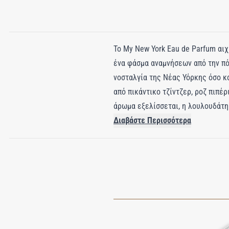
Το My New York Eau de Parfum αι
ένα φάσμα αναμνήσεων από την πόλ
νοσταλγία της Νέας Υόρκης όσο κα
από πικάντικο τζίντζερ, ροζ πιπέ
άρωμα εξελίσσεται, η λουλουδάτη
κομψότητας και ρομαντισμού, ενώ 
Διαβάστε Περισσότερα
σαγηνευτικό άρωμα αφήνει μια μόν
κόσμο.