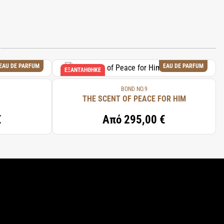
9
EAU DE PARFUM
EAU DE PARFUM
ΕΞΑΝΤΛΉΘΗΚΕ
BOND NO.9
THE SCENT OF PEACE FOR HIM
€
Από
295,00 €