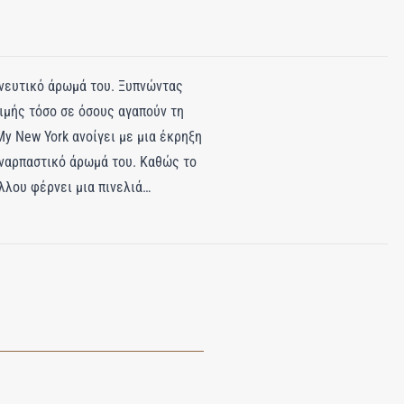
ηνευτικό άρωμά του. Ξυπνώντας
τιμής τόσο σε όσους αγαπούν τη
My New York ανοίγει με μια έκρηξη
συναρπαστικό άρωμά του. Καθώς το
λλου φέρνει μια πινελιά
νουν βάθος και κομψότητα. Αυτό το
λωση όπου κι αν βρίσκονται στον