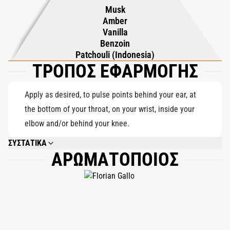
Musk
ενήλικο φινίρισμα. Το μονοπάτι είναι άνετο, με αυτοπεποίθηση
Amber
και αξέχαστο, αφήνοντας μια υπογραφή που αισθάνεται τόσο
Vanilla
γλυκιά όσο και τολμηρή.
Benzoin
Patchouli (Indonesia)
ΤΡΟΠΟΣ ΕΦΑΡΜΟΓΗΣ
Apply as desired, to pulse points behind your ear, at
the bottom of your throat, on your wrist, inside your
elbow and/or behind your knee.
ΣΥΣΤΑΤΙΚΑ
ΑΡΩΜΑΤΟΠΟΙΟΣ
ALCOHOL DENAT., PARFUM (FRAGRANCE), AQUA (WATER), COUMARIN,
LINALOOL, LIMONENE, ANISE ALCOHOL, ISOEUGENOL, CITRONELLOL,
EUGENOL, GERANIOL, CITRAL.