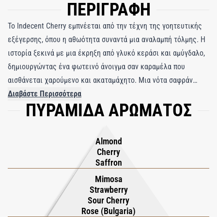
ΠΕΡΙΓΡΑΦΗ
Το Indecent Cherry εμπνέεται από την τέχνη της γοητευτικής
εξέγερσης, όπου η αθωότητα συναντά μια αναλαμπή τόλμης. Η
ιστορία ξεκινά με μια έκρηξη από γλυκό κεράσι και αμύγδαλο,
δημιουργώντας ένα φωτεινό άνοιγμα σαν καραμέλα που
αισθάνεται χαρούμενο και ακαταμάχητο. Μια νότα σαφράν
προσθέτει μια λεπτή ζεστασιά, υποδηλώνοντας ότι υπάρχει
Διαβάστε Περισσότερα
ΠΥΡΑΜΙΔΑ ΑΡΩΜΑΤΟΣ
κάτι περισσότερο κάτω από την επιφάνεια από απλή
γλυκύτητα, σαν ένα χαμόγελο που κρύβει μια σπίθα αταξίας.
Καθώς το άρωμα ξεδιπλώνεται, η καρδιά αποκαλύπτει ένα
Almond
ζωηρό μείγμα τάρτας βύσσινου και φράουλας, που μαλακώνει
Cherry
από την κομψότητα του βουλγαρικού τριαντάφυλλου και της
Saffron
μιμόζας. Αυτή η παιχνιδιάρικη αντίθεση εξισορροπεί τη
Mimosa
νεανική γοητεία με την εκλεπτυσμένη γοητεία. Στη βάση, η
Strawberry
Sour Cherry
βανίλια και το κεχριμπάρι λιώνουν σε ινδονησιακό πατσουλί,
Rose (Bulgaria)
μόσχο και βενζόη, γειώνοντας τη γλυκύτητα σε ένα ζεστό,