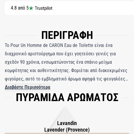
4.8 από 5
ΠΕΡΙΓΡΑΦΗ
Το Pour Un Homme de CARON Eau de Toilette είναι ένα
διαχρονικό αριστούργημα που έχει γοητεύσει γενιές για
σχεδόν 90 χρόνια, ενσωματώνοντας ένα σπάνιο μείγμα
κομψότητας και αυθεντικότητας. Φοριέται από διακεκριμένες
φιγούρες, αυτό το εμβληματικό άρωμα αψηφά τις φευγαλέες
τάσεις με έναν επαναστατικό πυρήνα: μια αρμονική
Διαβάστε Περισσότερα
ΠΥΡΑΜΙΔΑ ΑΡΩΜΑΤΟΣ
συγχώνευση γαλλικής λεβάντας, που συμβολίζει την αρρενωπή
φρεσκάδα και τη βανίλια, μια απρόσμενη και παραδοσιακά
θηλυκή νότα. Δημιουργήθηκε από τον ιδρυτή της CARON,
Ernest Daltroff, αυτός ο τολμηρός συνδυασμός σχηματίζει μια
Lavandin
οσφρητική συμφωνία που συνεχίζει να εμπνέει. Το δίδυμο
Lavender (Provence)