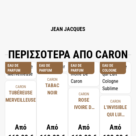
42090, 83% VOL.
JEAN JACQUES
ΠΕΡΙΣΣΟΤΕΡΑ ΑΠΟ CARON
EAU DE
EAU DE
EAU DE
EAU DE
PARFUM
PARFUM
PARFUM
COLOGNE
CARON
TABAC
CARON
TUBÉREUSE
NOIR
CARON
MERVEILLEUSE
ROSE
CARON
IVOIRE DE
L'INVISIBLE
CARON
QUI LUIT
COLOGNE
Από
Από
Από
Από
SUBLIME