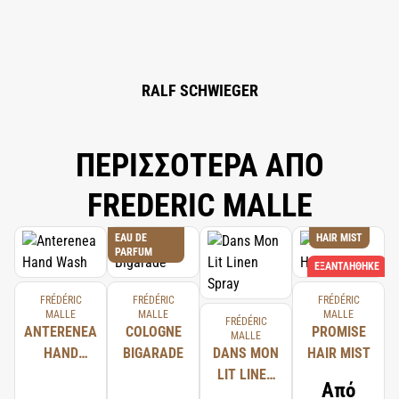
DI-T-BUTYL HYDROXYHYDROCINNAMATE.
RALF SCHWIEGER
ΠΕΡΙΣΣΟΤΕΡΑ ΑΠΟ
FREDERIC MALLE
EAU DE
HAIR MIST
PARFUM
ΕΞΑΝΤΛΉΘΗΚΕ
FRÉDÉRIC
FRÉDÉRIC
FRÉDÉRIC
MALLE
MALLE
MALLE
FRÉDÉRIC
ANTERENEA
COLOGNE
PROMISE
MALLE
HAND
BIGARADE
DANS MON
HAIR MIST
WASH
LIT LINEN
Από
SPRAY