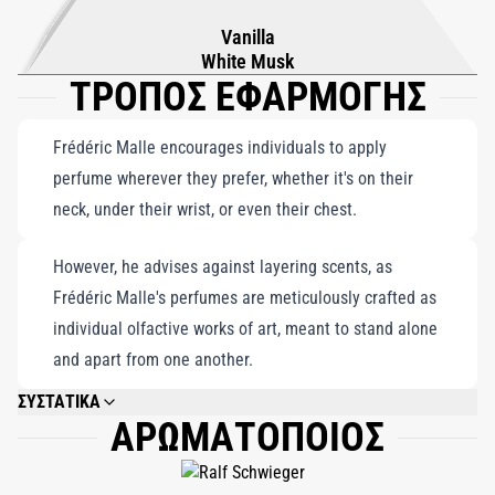
αυτοέκφρασης. Με τον συνδυασμό σύγχρονης εκλέπτυνσης και
Vanilla
νοσταλγικής γοητείας, ενσαρκώνει το πνεύμα της τολμηρής
White Musk
ΤΡΟΠΟΣ ΕΦΑΡΜΟΓΗΣ
θηλυκότητας και του αβίαστου στυλ.
Frédéric Malle encourages individuals to apply
perfume wherever they prefer, whether it's on their
neck, under their wrist, or even their chest.
However, he advises against layering scents, as
Frédéric Malle's perfumes are meticulously crafted as
individual olfactive works of art, meant to stand alone
and apart from one another.
ΣΥΣΤΑΤΙΚΑ
ΑΡΩΜΑΤΟΠΟΙΟΣ
ALCOHOL DENAT., WATER\AQUA\EAU, FRAGRANCE (PARFUM), ALPHA-
ISOMETHYL IONONE, HYDROXYCITRONELLAL, GERANIOL, CITRONELLOL,
COUMARIN, CINNAMYL ALCOHOL, BENZYL BENZOATE, LINALOOL, CITRIC
ACID, CITRAL, LIMONENE, BHT, TOCOPHEROL, PENTAERYTHRITYL TETRA-