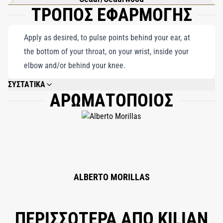
ΤΡΟΠΟΣ ΕΦΑΡΜΟΓΗΣ
Apply as desired, to pulse points behind your ear, at
the bottom of your throat, on your wrist, inside your
elbow and/or behind your knee.
ΣΥΣΤΑΤΙΚΑ
ΑΡΩΜΑΤΟΠΟΙΟΣ
ALCOHOL DENAT., FRAGRANCE (PARFUM), WATER/AQUA/EAU, BENZYL
SALICYLATE, GERANIOL, LIMONENE, LINALOOL, CITRONELLOL,
FARNESOL, COUMARIN, CITRAL, BENZYL BENZOATE,
HYDROXYCITRONELLAL, EUGENOL, BENZYL ALCOHOL, ISOEUGENOL, BHT.
ALBERTO MORILLAS
ΠΕΡΙΣΣΟΤΕΡΑ ΑΠΟ KILIAN