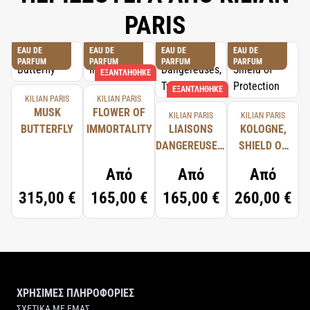
PARIS
EAU DE
EAU DE
EAU DE
EAU DE
PARFUM
PARFUM
PARFUM
PARFUM
ΕΞΑΝΤΛΉΘΗΚΕ
ΕΞΑΝΤΛΉΘΗΚΕ
KILIAN PARIS
KILIAN PARIS
MUSK
FLOWER OF
KILIAN PARIS
KILIAN PARIS
BUTTERFLY
IMMORTALITY
LIAISONS
KOLOGNE,
DANGEREUSES,
SHIELD OF
TYPICAL ME
PROTECTION
Από
Από
Από
315,00 €
165,00 €
165,00 €
260,00 €
ΧΡΗΣΙΜΕΣ ΠΛΗΡΟΦΟΡΙΕΣ
ΣΧΕΤΙΚΑ ΜΕ ΕΜΑΣ