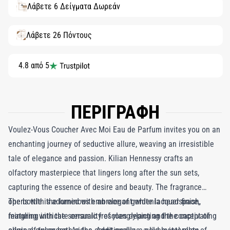
Λάβετε 6 Δείγματα Δωρεάν
Λάβετε 26 Πόντους
4.8 από 5
ΠΕΡΙΓΡΑΦΗ
Voulez-Vous Coucher Avec Moi Eau de Parfum invites you on an
enchanting journey of seductive allure, weaving an irresistible
tale of elegance and passion. Kilian Hennessy crafts an
olfactory masterpiece that lingers long after the sun sets,
capturing the essence of desire and beauty. The fragrance
opens with the luminous embrace of gardenia headspace,
The bottle is adorned with an elegant white lacquer finish,
mingling with the sensuality of ylang-ylang and the captivating
featuring intricate ceramic frescoes depicting the concept of