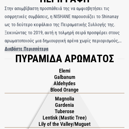
Στην ασυμβίβαστη προσπάθειά της να αμφισβητήσει τις
οσφρητικές συμβάσεις, η NISHANE παρουσιάζει το Shinanay
ως το δεύτερο κεφάλαιο της Πειραματικής Συλλογής της.
Ξεκινώντας το 2019, αυτή η τολμηρή σειρά προσφέρει στους
αρωματοποιούς μια δημιουργική αρένα χωρίς περιορισμούς,
όπου το ένστικτο και το θράσος καθοδηγούν τη σύνθεση. Μετά
Διαβάστε Περισσότερα
ΠΥΡΑΜΙΔΑ ΑΡΩΜΑΤΟΣ
το ανατρεπτικό fougère Unutamam, ο Shinanay επιβεβαιώνει
περαιτέρω το καθεστώς της NISHANE ως δύναμη οραματισμού.
Elemi
Σχεδιασμένο από τον αρωματοποιό Άγγελο Μπαλαμή, είναι μια
Galbanum
μελέτη στην ένταση - όπου η ομορφιά και η πρόκληση
Aldehydes
συνυπάρχουν και οι παραδοσιακές δομές διαλύονται σε απτική,
Blood Orange
συναισθηματική έκφραση. Το άρωμα ανοίγει με αλδεϋδική
Magnolia
Gardenia
φωτεινότητα, πορτοκάλι αίματος, ελέμι και γάλβανο,
Tuberose
δημιουργώντας μια απότομη, φωτεινή ανάβαση. Στην καρδιά
Lentisk (Mastic Tree)
του, ναρκωτική γαρδένια, τουμπερόζα, μανόλια, μουγκέτ και
Lily of the Valley/Muguet