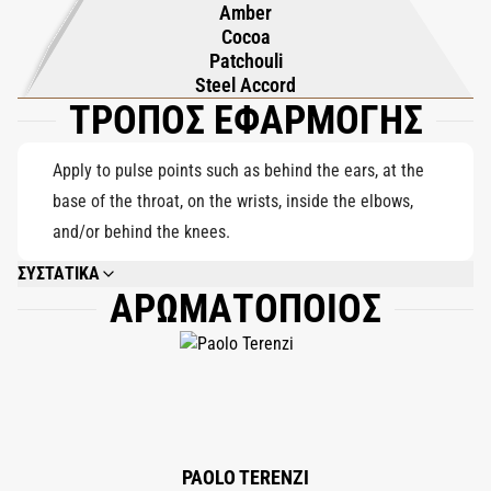
Σταφίδα και ανυψωμένο από μια αέρινη συμφωνία οξυγόνου
Amber
Cocoa
που υποδηλώνει αναπνοή και ορμή. Η βάση αποκαλύπτει βάθος
Patchouli
και δύναμη: το σκούρο κακάο και το γήινο πατσουλί
Steel Accord
μπλέκονται με τις ζεστές νότες κεχριμπαριού και τον
ΤΡΟΠΟΣ ΕΦΑΡΜΟΓΗΣ
αισθησιακό Μόσχο, που ακονίζονται από ένα μεταλλικό ατσάλι
- αφήνοντας ένα ισχυρό, διαρκές ίχνος.
Apply to pulse points such as behind the ears, at the
base of the throat, on the wrists, inside the elbows,
and/or behind the knees.
ΣΥΣΤΑΤΙΚΑ
ΑΡΩΜΑΤΟΠΟΙΟΣ
ALCOHOL DENAT., PARFUM (FRAGRANCE), LIMONENE, LINALOOL, ALPHA-
ISOMETHYL IONONE, CITRONELLOL, HYDROXYCITRONELLAL, GERANIOL,
CITRAL, EUGENOL.
PAOLO TERENZI