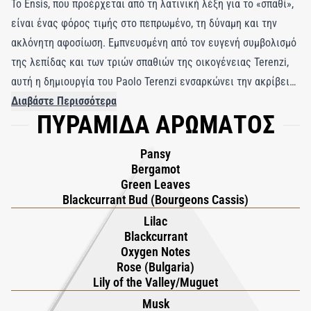
Το Ensis, που προέρχεται από τη λατινική λέξη για το «σπαθί»,
είναι ένας φόρος τιμής στο πεπρωμένο, τη δύναμη και την
ακλόνητη αφοσίωση. Εμπνευσμένη από τον ευγενή συμβολισμό
της λεπίδας και των τριών σπαθιών της οικογένειας Terenzi,
αυτή η δημιουργία του Paolo Terenzi ενσαρκώνει την ακρίβεια
και το σκοπό. Σαν ένα σπαθί που κόβει καθαρά τον αέρα, το
Διαβάστε Περισσότερα
ΠΥΡΑΜΙΔΑ ΑΡΩΜΑΤΟΣ
Ensis κινείται με διαύγεια και αντίκτυπο, γιορτάζοντας το
θάρρος να αγκαλιάσει κανείς τη μοίρα του. Είναι ένα άρωμα
Pansy
για όσους βαδίζουν στο δρόμο τους με πεποίθηση,
Bergamot
εξισορροπώντας το πάθος και την πειθαρχία σε κάθε βήμα. Η
Green Leaves
σύνθεση ανοίγει με μια ζωντανή λάμψη από Περγαμόντο και
Blackcurrant Bud (Bourgeons Cassis)
Cassis, που απαλύνεται από το ευαίσθητο Pansy και την
Lilac
Blackcurrant
πράσινη ζωντάνια των Leaves Absolute, παραπέμποντας στη
Oxygen Notes
σιωπηλή πτήση του πεπρωμένου. Η καρδιά ανθίζει σε ένα
Rose (Bulgaria)
εκλεπτυσμένο μπουκέτο από Βουλγαρικό Τριαντάφυλλο,
Lily of the Valley/Muguet
Πασχαλιά και Κρίνο της Κοιλάδας, εμπλουτισμένο με Μαύρη
Musk