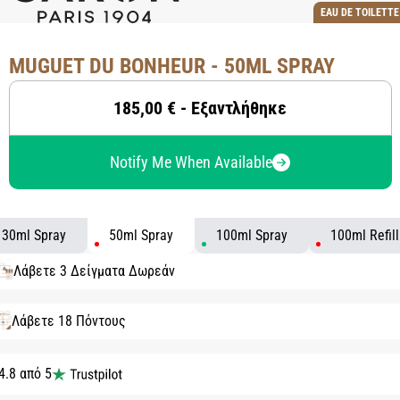
EAU DE TOILETTE
MUGUET DU BONHEUR - 50ML SPRAY
185,00 € - Εξαντλήθηκε
Notify Me When Available
30ml Spray
50ml Spray
100ml Spray
100ml Refill
Λάβετε 3 Δείγματα Δωρεάν
Λάβετε 18 Πόντους
4.8 από 5