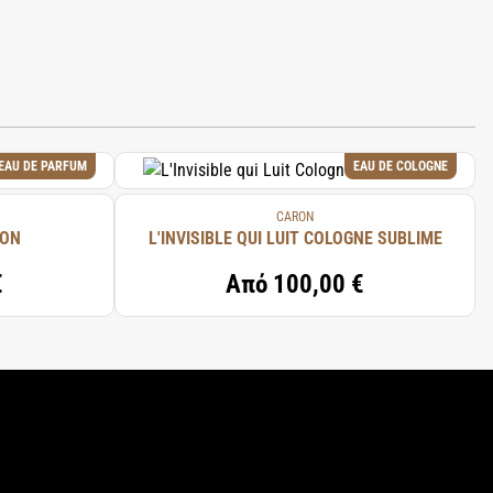
EAU DE PARFUM
EAU DE COLOGNE
CARON
RON
L'INVISIBLE QUI LUIT COLOGNE SUBLIME
€
Από
100,00 €