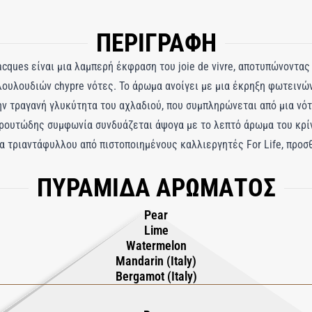
ΠΕΡΙΓΡΑΦΗ
cques είναι μια λαμπερή έκφραση του joie de vivre, αποτυπώνοντας 
υλουδιών chypre νότες. Το άρωμα ανοίγει με μια έκρηξη φωτεινών
 την τραγανή γλυκύτητα του αχλαδιού, που συμπληρώνεται από μια νό
ρουτώδης συμφωνία συνδυάζεται άψογα με το λεπτό άρωμα του κρίν
α τριαντάφυλλου από πιστοποιημένους καλλιεργητές For Life, προ
εσης γοητείας. Καθώς ξετυλίγεται το άρωμα, αναδύεται μια σαγηνε
ΠΥΡΑΜΙΔΑ ΑΡΩΜΑΤΟΣ
 ένα εκλεπτυσμένο μονοπάτι που απηχεί τη διαχρονική γοητεία του 
u Bonheur είναι κάτι περισσότερο από ένα άρωμα - είναι μια ωδή στις
Pear
μαγεύει και ικανοποιεί με κάθε ψεκασμό.
Lime
Watermelon
Mandarin (Italy)
Bergamot (Italy)