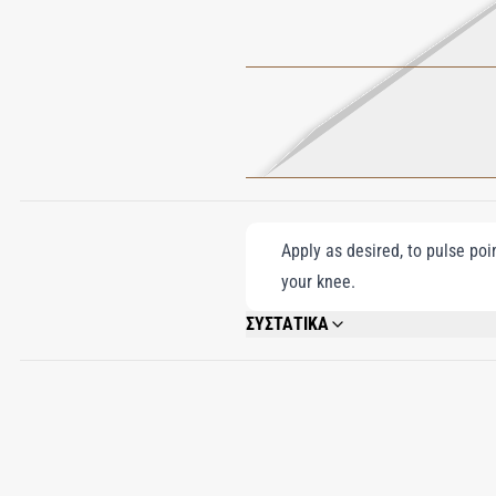
Apply as desired, to pulse poi
your knee.
ΣΥΣΤΑΤΙΚΑ
ALCOHOL DENAT., FRAGRANCE/PARFUM
SALICYLATE, DIETHYLAMINO HYDROXY
CITRONELLOL, CINNAMYL ALCOHOL, CITR