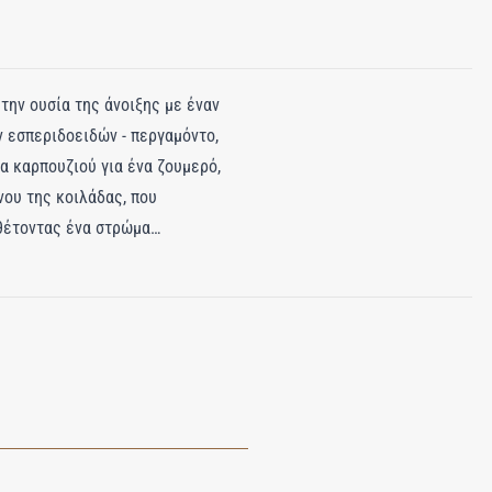
την ουσία της άνοιξης με έναν
 εσπεριδοειδών - περγαμόντο,
τα καρπουζιού για ένα ζουμερό,
ου της κοιλάδας, που
σθέτοντας ένα στρώμα
υτική βάση από ξύλο κέδρου,
παριζιάνικου στιλ, που θυμίζει
 απολαύσεις της άνοιξης, μια