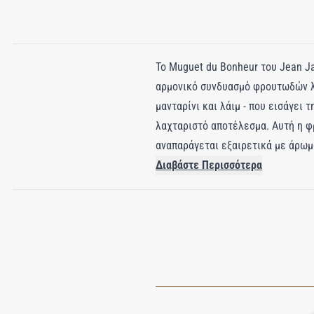
Το Muguet du Bonheur του Jean Ja
αρμονικό συνδυασμό φρουτωδών λο
μανταρίνι και λάιμ - που εισάγει
λαχταριστό αποτέλεσμα. Αυτή η φ
αναπαράγεται εξαιρετικά με άρωμ
εκλεπτυσμένης κομψότητας και άμ
Διαβάστε Περισσότερα
βρύα και πατσουλί, δημιουργώντας
την ίδια την Félicie. Το Muguet d
εμφιαλωμένη υπόσχεση χαράς που 