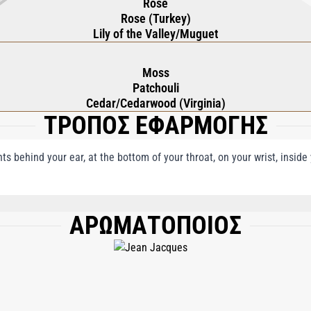
Rose
Rose (Turkey)
Lily of the Valley/Muguet
Moss
Patchouli
Cedar/Cedarwood (Virginia)
ΤΡΟΠΟΣ ΕΦΑΡΜΟΓΗΣ
nts behind your ear, at the bottom of your throat, on your wrist, insid
ΑΡΩΜΑΤΟΠΟΙΟΣ
, WATER/AQUA, LIMONENE, ETHYLHEXYL METHOXYCINNAMATE, LINALOOL, H
BENZOYL HEXYL BENZOATE, GERANIOL, ETHYLHEXYL SALICYLATE, BUTYL ME
AL, BHT, EUGENOL, BENZYL ALCOHOL, CI 60730, CI 42090, CI 19140, 81% VOL