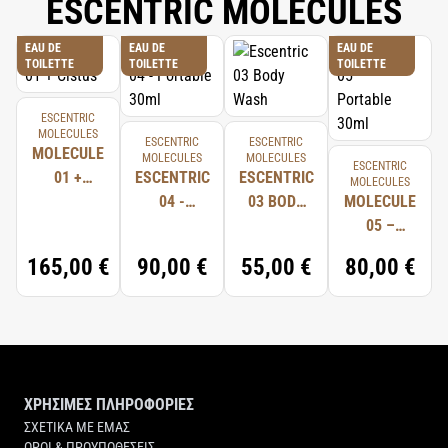
ESCENTRIC MOLECULES
EAU DE
EAU DE
EAU DE
TOILETTE
TOILETTE
TOILETTE
ESCENTRIC
MOLECULES
ESCENTRIC
ESCENTRIC
MOLECULE
MOLECULES
MOLECULES
ESCENTRIC
01 +
ESCENTRIC
ESCENTRIC
MOLECULES
CISTUS
04 -
03 BODY
MOLECULE
PORTABLE
WASH
05 –
30ML
PORTABLE
165,00 €
90,00 €
55,00 €
80,00 €
30ML
ΧΡΗΣΙΜΕΣ ΠΛΗΡΟΦΟΡΙΕΣ
ΣΧΕΤΙΚΑ ΜΕ ΕΜΑΣ
ΟΡΟΙ & ΠΡΟΥΠΟΘΕΣΕΙΣ