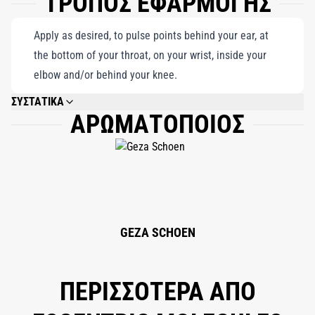
ΤΡΟΠΟΣ ΕΦΑΡΜΟΓΗΣ
Apply as desired, to pulse points behind your ear, at
the bottom of your throat, on your wrist, inside your
elbow and/or behind your knee.
ΣΥΣΤΑΤΙΚΑ
ΑΡΩΜΑΤΟΠΟΙΟΣ
ALCOHOL DENAT., AQUA (WATER), PARFUM (FRAGRANCE), LIMONENE,
LINALOOL, FARNESOL, BENZYL BENZOATE, CITRONELLOL, CITRAL,
TREEMOSS, GERANIOL, EUGENOL.
GEZA SCHOEN
ΠΕΡΙΣΣΟΤΕΡΑ ΑΠΟ