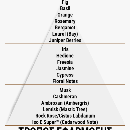
Fig
αίσθηση. Όλα μαζί συνθέτουν μια ηλιόλουστη, φυσική
Basil
οσφρητική συμφωνία που εκφράζει τη χαλαρή ζωντάνια και τη
Orange
Rosemary
γαλήνη της ζωής δίπλα στη θάλασσα.
Bergamot
Laurel (Bay)
Juniper Berries
Iris
Hedione
Freesia
Jasmine
Cypress
Floral Notes
Musk
Cashmeran
Ambroxan (Ambergris)
Lentisk (Mastic Tree)
Rock Rose/Cistus Labdanum
Iso E Super™ (Cedarwood Note)