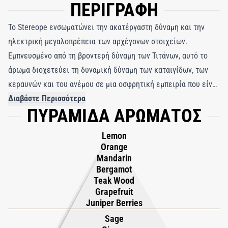
ΠΕΡΙΓΡΑΦΗ
Το Stereope ενσωματώνει την ακατέργαστη δύναμη και την
ηλεκτρική μεγαλοπρέπεια των αρχέγονων στοιχείων.
Εμπνευσμένο από τη βροντερή δύναμη των Τιτάνων, αυτό το
άρωμα διοχετεύει τη δυναμική δύναμη των καταιγίδων, των
κεραυνών και του ανέμου σε μια οσφρητική εμπειρία που είναι
ταυτόχρονα συναρπαστική και μαγνητική. Είναι ένα άρωμα
Διαβάστε Περισσότερα
ΠΥΡΑΜΙΔΑ ΑΡΩΜΑΤΟΣ
κίνησης και έντασης—τολμηρή, ηχηρή και ακαταμάχητα
ζωντανή. Το άρωμα ανοίγει με ένα λαμπερό κύμα
Lemon
εσπεριδοειδών και μπαχαρικών, όπου το λεμόνι Sorrento, το
Orange
περγαμόντο Reggio Calabria, το πορτοκάλι Βραζιλίας και το
Mandarin
Bergamot
μανταρίνι Αμάλφι συγκρούονται με την έντονη φωτεινότητα
Teak Wood
του γκρέιπφρουτ Σικελίας. Αυτή η φωτεινή αρχή
Grapefruit
ενεργοποιείται από το πράσινο, ρητινώδες δάγκωμα των
Juniper Berries
μούρων αρκεύθου και το ζεστό, ξυλώδες βάθος του
Sage
ινδονησιακού τικ. Η καρδιά ξεδιπλώνεται σε έναν ισχυρό