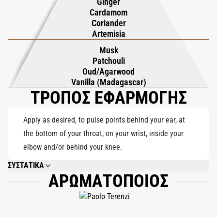
Ginger
Cardamom
αρωματικό πυρήνα φασκόμηλου και αρτεμισίας, τονισμένο από
Coriander
τον πικάντικο κόλιανδρο, το κάρδαμο της Γουατεμάλας και το
Artemisia
ζωντανό τζίντζερ. Στη βάση, η σύνθεση εγκαθίσταται σε μια
Musk
βαθιά, αισθησιακή βάση από ούτι Καμπότζης και πατσουλί
Patchouli
Σιγκαπούρης, μαλακωμένα από βανίλια Μαδαγασκάρης και
Oud/Agarwood
τυλιγμένα στη μαγνητική ζεστασιά του μόσχου. Το Stereope
Vanilla (Madagascar)
ΤΡΟΠΟΣ ΕΦΑΡΜΟΓΗΣ
είναι ο βρυχηθμός της βροντής που αποτυπώνεται σε άρωμα—
τολμηρή, ηλεκτρισμένη και αξέχαστη.
Apply as desired, to pulse points behind your ear, at
the bottom of your throat, on your wrist, inside your
elbow and/or behind your knee.
ΣΥΣΤΑΤΙΚΑ
ΑΡΩΜΑΤΟΠΟΙΟΣ
ALCOHOL DENAT., PARFUM (FRAGRANCE), LIMONENE, LINALOOL, HEXYL
CINNAMAL, CITRONELLOL, CITRAL, GERANIOL, BENZYL ALCOHOL,
HYDROXYCITRONELLAL, FARNESOL.