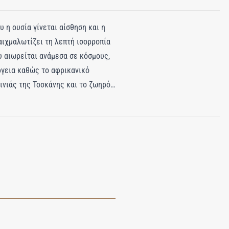
 η ουσία γίνεται αίσθηση και η
αιχμαλωτίζει τη λεπτή ισορροπία
ου αιωρείται ανάμεσα σε κόσμους,
ργεια καθώς το αφρικανικό
ινιάς της Τοσκάνης και το ζωηρό
διπλώνεται: ιταλικό κρίνο της
υν μια χαριτωμένη και στοχαστική
στραλιανό σανταλόξυλο και
ς — άυλο αλλά αξέχαστο, σαν