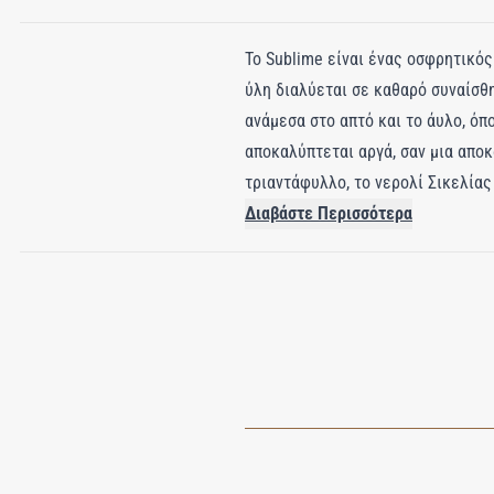
Το Sublime είναι ένας οσφρητικός
ύλη διαλύεται σε καθαρό συναίσθ
ανάμεσα στο απτό και το άυλο, όπ
αποκαλύπτεται αργά, σαν μια απο
τριαντάφυλλο, το νερολί Σικελία
μαύρο πιπέρι Χιλής, ξυπνώντας το
Διαβάστε Περισσότερα
κοιλάδας, μανόλια Απουλίας, ιραν
αρμονία. Η βάση κατεβαίνει σε μι
αφρικανικό έβενο, εμπλουτισμένο 
ανάμνηση χαραγμένη στο φως.