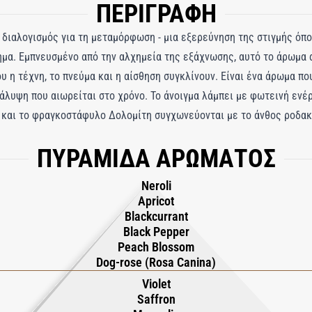
ΠΕΡΙΓΡΑΦΗ
 διαλογισμός για τη μεταμόρφωση - μια εξερεύνηση της στιγμής όπου
ημα. Εμπνευσμένο από την αλχημεία της εξάχνωσης, αυτό το άρωμα 
ου η τέχνη, το πνεύμα και η αίσθηση συγκλίνουν. Είναι ένα άρωμα π
κάλυψη που αιωρείται στο χρόνο. Το άνοιγμα λάμπει με φωτεινή ενέ
ς και το φραγκοστάφυλο Δολομίτη συγχωνεύονται με το άνθος ροδακ
 πρώτο φως της αυγής. Στην καρδιά, ένα εκλεπτυσμένο μπουκέτο ξε
ΠΥΡΑΜΙΔΑ ΑΡΩΜΑΤΟΣ
ικό σαφράν, ίριδα της Τοσκάνης και ινδονησιακό ξύλο τικ σχηματίζο
α βαθιά, ηχηρή αγκαλιά από σημύδα Romagna, αφρικανικό λιβάνι, αυ
Neroli
με άμβρα και μόσχο. Το Sublime αφήνει πίσω του ένα λαμπερό ίχνο
Apricot
Blackcurrant
Black Pepper
Peach Blossom
Dog-rose (Rosa Canina)
Violet
Saffron