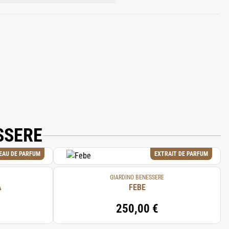
 ALPHA-ISOMETHYL IONONE,
NEPROPANOL,
IMONENE, ROSE FLOWER OIL, BETA-
EOL.
SSERE
EAU DE PARFUM
EXTRAIT DE PARFUM
GIARDINO BENESSERE
A
FEBE
250,00 €