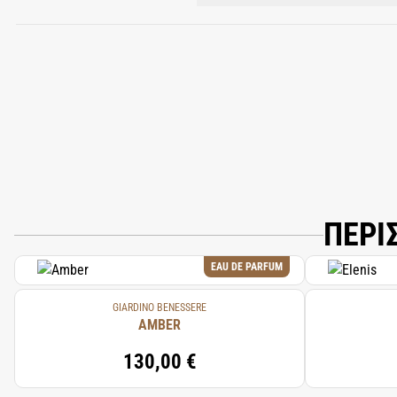
ALCOHOL DENAT., PARFUM (FRAGRAN
CITRONELLOL, GERANIOL, ISOEUGENYL
TRIMETHYLCYCLOPENTENYL METHYLISOP
CARYOPHYLLENE, ACETYL CEDRENE, BE
ΠΕΡΙ
EAU DE PARFUM
GIARDINO BENESSERE
AMBER
130,00 €