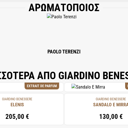
ΑΡΩΜΑΤΟΠΟΙΟΣ
CE), TETRAMETHYL ACETYLOCTAHYDRONAPHTHALENES, HEXADECANOLACTONE,
 ACETATE, BENZYL BENZOATE, JUNIPERUS VIRGINIANA OIL, TRIMETHYLBENZE
ENTENOL, PINENE, FARNESOL, CITRUS AURANTIUM FLOWER OIL, LINALOOL, L
NZYL ALCOHOL, BENZALDEHYDE, CITRAL, ISOEUGENOL, TERPINOLENE, TERPIN
PAOLO TERENZI
ΣΣΟΤΕΡΑ ΑΠΟ GIARDINO BENE
EXTRAIT DE PARFUM
GIARDINO BENESSERE
GIARDINO BENESSERE
ELENIS
SANDALO E MIRR
205,00 €
130,00 €