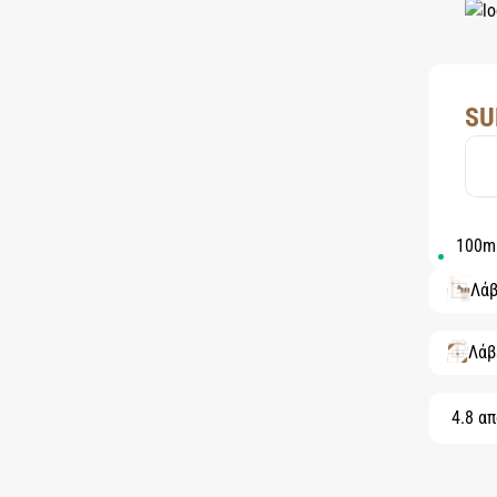
SU
100m
Λάβ
Λάβ
4.8 απ