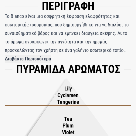
ΠΕΡΙΓΡΑΦΗ
Το Bianco είναι μια οσφρητική έκφραση ελαφρότητας και
εσωτερικής ισορροπίας, που δημιουργήθηκε για να διαλύει το
συναισθηματικό βάρος και να εμπνέει διαύγεια σκέψης. Αυτό
το άρωμα ενσαρκώνει την αγνότητα και την ηρεμία,
προσκαλώντας τον χρήστη σε ένα γαλήνιο εσωτερικό τοπίο
όπου η δημιουργικότητα ρέει ελεύθερα και το μυαλό
Διαβάστε Περισσότερα
ΠΥΡΑΜΙΔΑ ΑΡΩΜΑΤΟΣ
αισθάνεται αφόρητο. Κομψό αλλά ανακουφιστικό, είναι ένα
άρωμα που υποστηρίζει απαλά στιγμές προβληματισμού και
ανανέωσης. Η σύνθεση ανοίγει με ένα φρέσκο ​​και λαμπερό
Lily
μείγμα από μανταρίνι, κυκλάμινο και λευκό κρίνο, που
Cyclamen
προκαλεί μια αίσθηση ευάερης φωτεινότητας και
Tangerine
συναισθηματικής διαύγειας. Στην καρδιά ξεδιπλώνονται
λεπτές νότες από φύλλα τσαγιού, δαμάσκηνο και βιολέτα,
Tea
Plum
προσθέτοντας απαλότητα και ποιητικό βάθος. Η βάση
Violet
ενσωματώνεται σε μια καταπραϋντική αρμονία από ξύλο