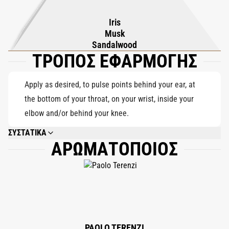
ίριδας, μόσχο και σανταλόξυλο, τυλίγοντας το άρωμα σε μια
Iris
καθαρή, βελούδινη ζεστασιά που παραμένει ήσυχα στο δέρμα.
Musk
Το Bianco είναι ένα άρωμα ισορροπίας και ενδοσκόπησης,
Sandalwood
ΤΡΟΠΟΣ ΕΦΑΡΜΟΓΗΣ
ιδανικό για όσους αναζητούν ήρεμη δύναμη και εσωτερική
αρμονία.
Apply as desired, to pulse points behind your ear, at
the bottom of your throat, on your wrist, inside your
elbow and/or behind your knee.
ΣΥΣΤΑΤΙΚΑ
ΑΡΩΜΑΤΟΠΟΙΟΣ
ALCOHOL DENAT., PARFUM (FRAGRANCE), AQUA (WATER), CITRONELLOL,
HEXYL CINNAMAL, GERANIOL, CITRAL, LIMONENE.
PAOLO TERENZI