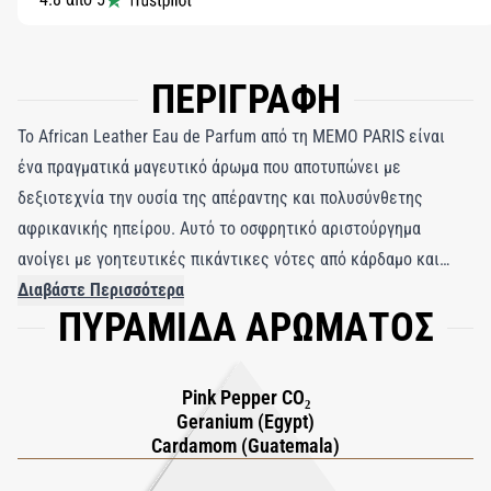
ΠΕΡΙΓΡΑΦΗ
Το African Leather Eau de Parfum από τη MEMO PARIS είναι
ένα πραγματικά μαγευτικό άρωμα που αποτυπώνει με
δεξιοτεχνία την ουσία της απέραντης και πολυσύνθετης
αφρικανικής ηπείρου. Αυτό το οσφρητικό αριστούργημα
ανοίγει με γοητευτικές πικάντικες νότες από κάρδαμο και
σαφράν, που θυμίζουν τη ζεστασιά και την ενέργεια που
Διαβάστε Περισσότερα
ΠΥΡΑΜΙΔΑ ΑΡΩΜΑΤΟΣ
διατρέχουν την καρδιά της σαβάνας. Καθώς το άρωμα
ξεδιπλώνεται, το κομψό λουλουδένιο γεράνι προσθέτει μια
πινελιά φινέτσας, δημιουργώντας μια αρμονική μελωδία που
Pink Pepper CO₂
συμπληρώνει τον άγριο και αδάμαστο χαρακτήρα του
Geranium (Egypt)
δέρματος. Το αποτέλεσμα είναι ένα εξαιρετικό οσφρητικό
Cardamom (Guatemala)
ταξίδι που σας μεταφέρει στην καρδιά της Αφρικής, όπου τα