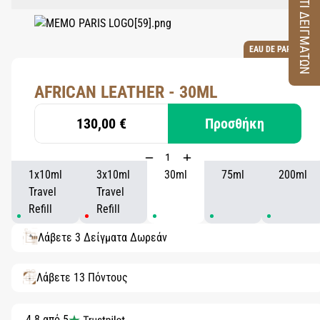
ΚΟΥΤΙ ΔΕΙΓΜΑΤΩΝ
EAU DE PARFUM
AFRICAN LEATHER - 30ML
130,00 €
Προσθήκη
1x10ml
3x10ml
30ml
75ml
200ml
Travel
Travel
Refill
Refill
Λάβετε 3 Δείγματα Δωρεάν
Λάβετε 13 Πόντους
4.8 από 5