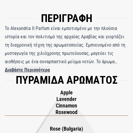
ΠΕΡΙΓΡΑΦΗ
Το Alexandria II Parfum είναι εμποτισμένο με την πλούσια
ιστορία και τον πολιτισμό της αρχαίας Αραβίας και γιορτάζει
τη διαχρονική τέχνη της αρωματοποιίας. Εμπνευσμένο από τη
μυσταγωγία της χιλιόχρονης πρωτεύουσας, μαγεύει τις
αισθήσεις με ένα συναρπαστικό μείγμα νοτών. Το άρωμα
ανοίγει με ένα κύμα φρουτώδους φρεσκάδας, όπου οι νύξεις
Διαβάστε Περισσότερα
ΠΥΡΑΜΙΔΑ ΑΡΩΜΑΤΟΣ
μήλου μπλέκονται με τη λεπτή λεβάντα και τα αρώματα
ροδόξυλου, δημιουργώντας μια ζωηρή εισαγωγή. Αυτό το
Apple
αναζωογονητικό ξεκίνημα οδηγεί στην καρδιά του αρώματος,
Lavender
με εξωτικό κέδρο, κρίνο της κοιλάδας και τη διαχρονική
Cinnamon
ομορφιά του βουλγαρικού τριαντάφυλλου, που ενώνονται
Rosewood
αρμονικά για μια πραγματικά μαγευτική εμπειρία. Καθώς το
άρωμα κατασταλάζει, εξελίσσεται σε μια ζεστή, παρηγορητική
Rose (Bulgaria)