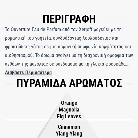
ΠΕΡΙΓΡΑΦΗ
Το Ouverture Eau de Parfum από τον Xerjoff μαγεύει με τη
ρομαντική του γοητεία, συνδυάζοντας λουλουδένιες και
φρουτώδεις νότες σε μια αρμονική συμφωνία κομψότητας και
αισθησιασμού. Το άρωμα ανοίγει με τη διαχρονική ομορφιά των
ανθέων της μανόλιας σε συνδυασμό με τη γλυκιά φρεσκάδα
των φύλλων συκής, μεταφέροντας τον χρήστη σε ένα ονειρικό
Διαβάστε Περισσότερα
ΠΥΡΑΜΙΔΑ ΑΡΩΜΑΤΟΣ
βασίλειο. Στην καρδιά του, το βουλγαρικό τριαντάφυλλο και το
ylang-ylang προσδίδουν κομψότητα και βάθος, δημιουργώντας
μια αισθησιακή και εκλεπτυσμένη σύνθεση. Οι νότες βάσης
Orange
ξεχωρίζουν το Ouverture, με ένα πλούσιο μείγμα από κασμίρι,
Magnolia
βανίλια και σανταλόξυλο που τυλίγει την επιδερμίδα με
Fig Leaves
ζεστασιά και πολυτέλεια, αφήνοντας ένα σαγηνευτικό και
Cinnamon
διαρκές ίχνος. Μέρος της αριστοκρατικής συλλογής V της
Ylang Ylang