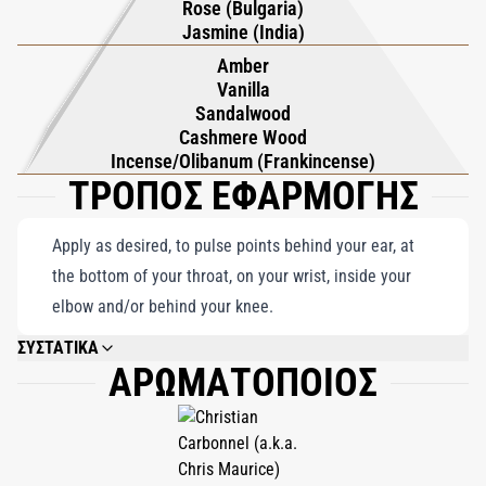
Rose (Bulgaria)
Xerjoff, η Ouverture αιχμαλωτίζει την ουσία του βελούδου,
Jasmine (India)
ενσωματώνοντας την κομψότητα και τη χλιδή σε κάθε
Amber
λεπτομέρεια. Αυτό το εξαιρετικό άρωμα είναι απαραίτητο για
Vanilla
όσους αναζητούν μια σπάνια και αξέχαστη οσφρητική εμπειρία,
Sandalwood
ιδανικό για να προσθέσει μια νότα διαχρονικής κομψότητας σε
Cashmere Wood
Incense/Olibanum (Frankincense)
κάθε στιγμή.
ΤΡΟΠΟΣ ΕΦΑΡΜΟΓΗΣ
Apply as desired, to pulse points behind your ear, at
the bottom of your throat, on your wrist, inside your
elbow and/or behind your knee.
ΣΥΣΤΑΤΙΚΑ
ΑΡΩΜΑΤΟΠΟΙΟΣ
ALCOHOL DENAT., PARFUM (FRAGRANCE), AQUA (WATER), BHT, ALPHA-
ISOMETHYL IONONE, BENZYL ALCOHOL, BENZYL BENZOATE, BENZYL
SALICYLATE, CINNAMAL, CITRAL, CITRONELLOL, COUMARIN, EUGENOL,
FARNESOL, GERANIOL, HYDROXYCITRONELLAL, LIMONENE, LINALOOL.