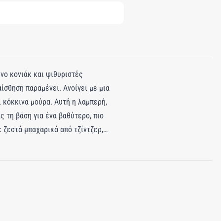
ένο κονιάκ και ψιθυριστές
ίσθηση παραμένει. Ανοίγει με μια
 κόκκινα μούρα. Αυτή η λαμπερή,
ς τη βάση για ένα βαθύτερο, πιο
ε ζεστά μπαχαρικά από τζίντζερ,
σαγηνευτική. Η βάση κατακάθεται
ης, πατσουλί και βέτιβερ. Μια
ιστικό μονοπάτι που αισθάνεται