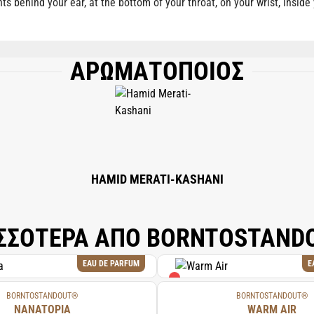
nts behind your ear, at the bottom of your throat, on your wrist, insid
ΑΡΩΜΑΤΟΠΟΙΟΣ
, AQUA (WATER), LIMONENE, LINALOOL, COUMARIN, CITRAL, CITRONELLOL, G
HAMID MERATI-KASHANI
ΣΣΟΤΕΡΑ ΑΠΟ BORNTOSTAN
EAU DE PARFUM
E
BORNTOSTANDOUT®
BORNTOSTANDOUT®
NANATOPIA
WARM AIR