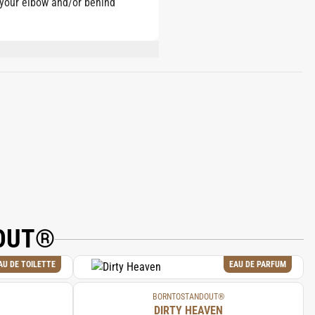
e your elbow and/or behind
ERANIOL, CINNAMAL, BENZYL
DOUT®
AU DE TOILETTE
EAU DE PARFUM
BORNTOSTANDOUT®
DIRTY HEAVEN