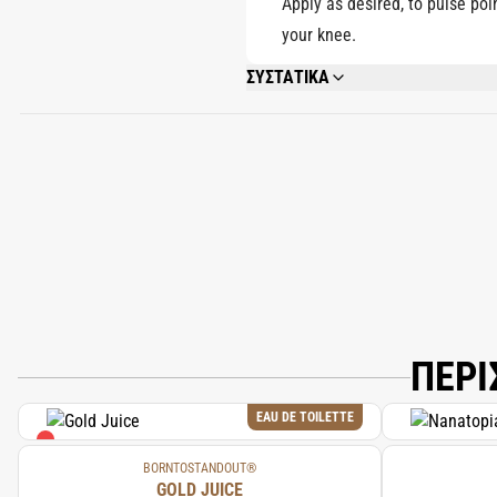
Apply as desired, to pulse poi
your knee.
ΣΥΣΤΑΤΙΚΑ
ALCOHOL DENAT., PARFUM (FRAGRANCE)
BENZOATE.
ΠΕΡΙ
EAU DE TOILETTE
BORNTOSTANDOUT®
GOLD JUICE