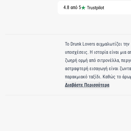
4.8 από 5
Το Drunk Lovers αιχμαλωτίζει την
υποσχέσεις. Η ιστορία είναι μια 
ζωηρή ορμή από σιτρονέλλα, περγ
αστραφτερή εισαγωγή είναι ζωνταν
παρακμιακό ταξίδι. Καθώς το άρωμ
πιπέρι και φασκόμηλο, δημιουργώ
Διαβάστε Περισσότερα
σε ένα βελούδινο μείγμα από κεχρ
τελευταία πινελιά κανέλας και μ
τόσο αξέχαστο όσο η ίδια η νύχτα.