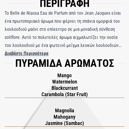
ΠΕΡΙΓΡΑΦΗ
Το Belle de Niassa Eau de Parfum από τον Jean Jacques είναι
ένα πρωτοποριακό άρωμα που φέρνει τη σπάνια ομορφιά του
λουλουδιού μαόνι στο επίκεντρο σε μια μοναδική σύνθεση
soliflore. Αυτό το πολυτελές άρωμα αιχμαλωτίζει την ουσία
του λουλουδιού με ένα φωτεινό μείγμα λευκών λουλουδιών
και μια έκρηξη της ζωντανής οξύτητας του αστεριού,
Διαβάστε Περισσότερα
ΠΥΡΑΜΙΔΑ ΑΡΩΜΑΤΟΣ
αναδεικνύοντας την πολύπλευρη γοητεία του λουλουδιού
μαόνι. Ο Jean Jacques συνδυάζει σχολαστικά δύο απόλυτους
Mango
γιασεμιού - το ένα αποπνέει αισθησιακή ζεστασιά και το άλλο
Watermelon
ένα φρουτώδες sambac - παράλληλα με τον σπάνιο πλούτο του
Blackcurrant
απόλυτου ylang-ylang, δημιουργώντας μια ζωντανή λευκή
Carambola (Star Fruit)
λουλουδάτη ταπετσαρία. Αυτό το πλούσιο μπουκέτο
αναζωογονείται από ένα εξωτικό μείγμα από τραγανά
Magnolia
Mahogany
αστεροειδή φρούτα, λαχταριστό καρπούζι και άρωμα
Jasmine (Sambac)
λουλουδιών μανόλιας, προσφέροντας μια δελεαστικά ώριμη,