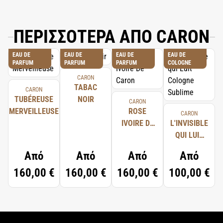
ΠΕΡΙΣΣΟΤΕΡΑ ΑΠΟ CARON
EAU DE
EAU DE
EAU DE
EAU DE
PARFUM
PARFUM
PARFUM
COLOGNE
CARON
TABAC
CARON
TUBÉREUSE
NOIR
CARON
MERVEILLEUSE
ROSE
CARON
IVOIRE DE
L'INVISIBLE
CARON
QUI LUIT
COLOGNE
Από
Από
Από
Από
SUBLIME
160,00 €
160,00 €
160,00 €
100,00 €