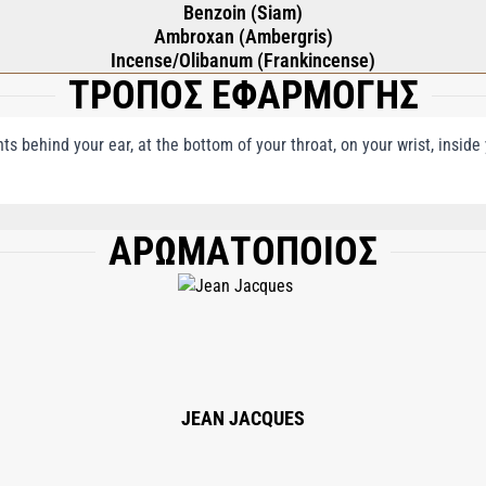
Benzoin (Siam)
Ambroxan (Ambergris)
Incense/Olibanum (Frankincense)
ΤΡΟΠΟΣ ΕΦΑΡΜΟΓΗΣ
nts behind your ear, at the bottom of your throat, on your wrist, insid
ΑΡΩΜΑΤΟΠΟΙΟΣ
, WATER/AQUA, BUTYL METHOXYDIBENZOYLMETHANE, LINALOOL, COUMARIN, B
RATE, CINNAMAL, EUGENOL, BENZYL BENZOATE, CI 19140, CI 14700, CI 4209
JEAN JACQUES