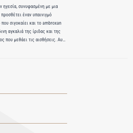
ν ηγεσία, συνυφασμένη με μια
 προσθέτει έναν υπαινιγμό
 που σιγοκαίει και το ambroxan
νη αγκαλιά της ίριδας και της
ς που μεθάει τις αισθήσεις. Αυτό
α ζεστασιάς και πολυτελούς
νοντας την απεριόριστη απόλαυση.
ικής απόλαυσης. Με αυτό το
ροσφέροντας μια απολαυστική