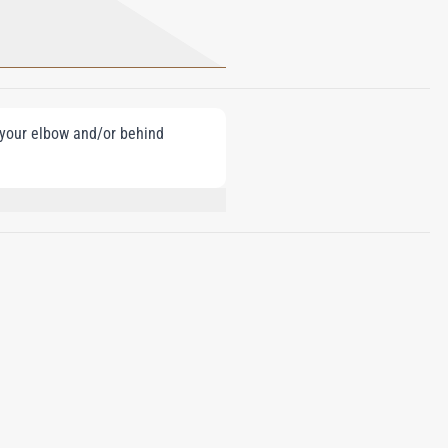
e your elbow and/or behind
HT, ALCOHOL, TRIS
0, 82% VOL.