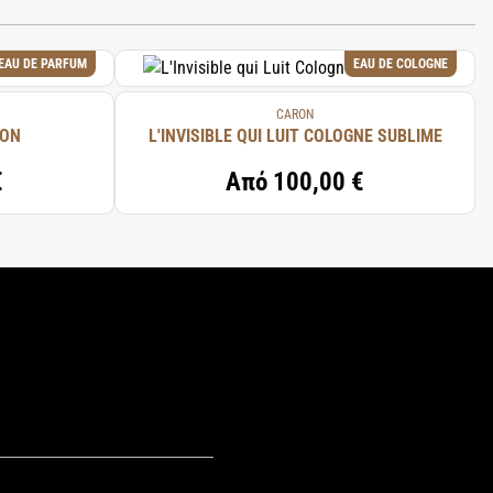
EAU DE PARFUM
EAU DE COLOGNE
CARON
RON
L'INVISIBLE QUI LUIT COLOGNE SUBLIME
€
Από
100,00 €