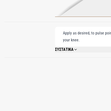
Apply as desired, to pulse poi
your knee.
ΣΥΣΤΑΤΙΚΑ
ALCOHOL DENAT., FRAGRANCE/PARFUM
(TETRAMETHYLHYDROXYPIPERIDINOL) CIT