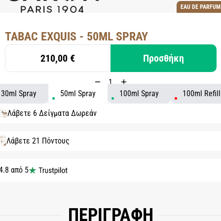
EAU DE PARFUM
TABAC EXQUIS - 50ML SPRAY
210,00 €
Προσθήκη
30ml Spray
50ml Spray
100ml Spray
100ml Refill
Λάβετε 6 Δείγματα Δωρεάν
Λάβετε 21 Πόντους
4.8 από 5
ΠΕΡΙΓΡΑΦΗ