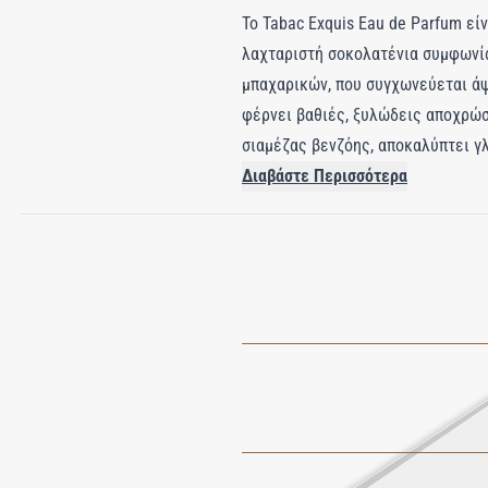
Το Tabac Exquis Eau de Parfum εί
λαχταριστή σοκολατένια συμφωνία
μπαχαρικών, που συγχωνεύεται άψο
φέρνει βαθιές, ξυλώδεις αποχρώσ
σιαμέζας βενζόης, αποκαλύπτει γ
το άρωμα προσκαλεί τους χρήστες 
Διαβάστε Περισσότερα
απόλαυσης. Το Tabac Exquis είναι
Πρόκειται για μια οσφρητική από
μείγμα, η εμπειρία ξεπερνά τα όρ
στιγμή που πρέπει να απολαύσετε