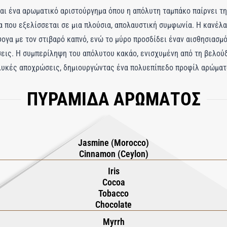
ναι ένα αρωματικό αριστούργημα όπου η απόλυτη ταμπάκο παίρνει τη
 που εξελίσσεται σε μια πλούσια, απολαυστική συμφωνία. Η κανέλα
γα με τον στιβαρό καπνό, ενώ το μύρο προσδίδει έναν αισθησιασμό
εις. Η συμπερίληψη του απόλυτου κακάο, ενισχυμένη από τη βελούδι
λυκές αποχρώσεις, δημιουργώντας ένα πολυεπίπεδο προφίλ αρώματο
σε έναν κόσμο ζεστού μυστηρίου, με κάθε νότα να λέει μια ιστορί
ΠΥΡΑΜΙΔΑ ΑΡΩΜΑΤΟΣ
 ένα αισθητηριακό ταξίδι που ξεφεύγει από τις συμβάσεις, ενθαρρύ
δραση, που παρασύρει τον χρήστη σε μια καθηλωτική σφαίρα αρωματ
ια - ένα γκουρμέ άρωμα καπνού που αιχμαλωτίζει και περιβάλλει, π
 χωρίς επιφύλαξη.
Jasmine (Morocco)
Cinnamon (Ceylon)
Iris
Cocoa
Tobacco
Chocolate
Myrrh