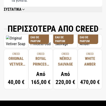
τα γόνατα.
ΣΥΣΤΑΤΙΚΑ
ALCOOL (ALCOHOL), PARFUM (FRAGRANCE), AQUA (WATER), LIMONENE,
LINALOOL, ALPHA-ISOMETHYL IONONE, COUMARIN, CITRAL, GERANIOL,
CITRONELLOL.
ΠΕΡΙΣΣΟΤΕΡΑ ΑΠΟ CREED
EAU DE
EAU DE
EAU DE
PARFUM
PARFUM
PARFUM
CREED
CREED
CREED
CREED
ORIGINAL
ROYAL
NÉROLI
WHITE
VETIVER
PRINCESS
SAUVAGE
AMBER
SOAP
OUD
Από
Από
40,00 €
165,00 €
220,00 €
470,00 €