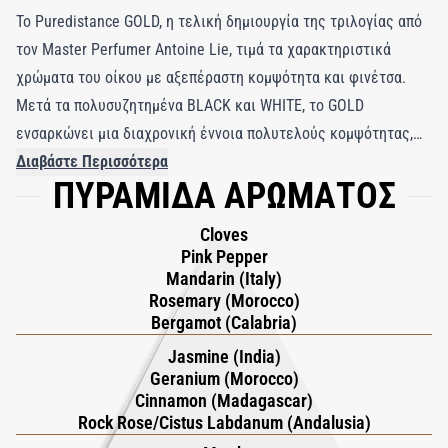
Το Puredistance GOLD, η τελική δημιουργία της τριλογίας από
τον Master Perfumer Antoine Lie, τιμά τα χαρακτηριστικά
χρώματα του οίκου με αξεπέραστη κομψότητα και φινέτσα.
Μετά τα πολυσυζητημένα BLACK και WHITE, το GOLD
ενσαρκώνει μια διαχρονική έννοια πολυτελούς κομψότητας,
εμπνευσμένη από την οπτική αρμονία του «Χρυσού Mondriaan».
Διαβάστε Περισσότερα
ΠΥΡΑΜΙΔΑ ΑΡΩΜΑΤΟΣ
Το συγκεκριμένο σχέδιο, με την εκλεπτυσμένη παλέτα από
θερμές και λαμπερές χρυσαφένιες αποχρώσεις, αντανακλά
Cloves
την ουσία του αρώματος: αγνότητα ποιότητας και διαρκής
Pink Pepper
κλάση. Η φωτεινή σύνθεση του GOLD ανοίγει με τις ζωηρές
Mandarin (Italy)
Rosemary (Morocco)
νότες πράσινου μανταρινιού και περγαμόντου, απαλυμένες με
Bergamot (Calabria)
ροζ πιπέρι και τις βοτανικές αποχρώσεις δεντρολίβανου και
Jasmine (India)
μπουμπουκιών γαρυφάλλου. Στην καρδιά του αρώματος
Geranium (Morocco)
κυριαρχεί ένα πλούσιο ανθικό μπουκέτο από απόλυτο γιασεμί
Cinnamon (Madagascar)
και γεράνι, ενισχυμένο με την εξωτική ζεστασιά του λάβδανου
Rock Rose/Cistus Labdanum (Andalusia)
και του φλοιού κανέλας. Η βάση αποκαλύπτει μια βαθιά