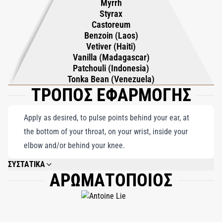
Myrrh
αισθησιακή συμφωνία από στύρακα, βενζόη, μύρο και πατσουλί,
Styrax
Castoreum
ισορροπημένα με κρεμώδη βανίλια, σπόρους τόνκα και τη
Benzoin (Laos)
ζωώδη γοητεία του καστορέου. Εμπλουτισμένο με τη γήινη
Vetiver (Haiti)
κομψότητα του βετιβέρ, αυτό το 36% Pure Perfume Extrait
Vanilla (Madagascar)
προσφέρει ένα περίτεχνο και αρμονικά ισορροπημένο μείγμα
Patchouli (Indonesia)
Tonka Bean (Venezuela)
εκλεκτών συστατικών. Το Puredistance GOLD είναι ένας
ΤΡΟΠΟΣ ΕΦΑΡΜΟΓΗΣ
φωτεινός φόρος τιμής στη διαχρονική φινέτσα, σχεδιασμένος
για όσους εκτιμούν την τέχνη της διακριτικής πολυτέλειας
Apply as desired, to pulse points behind your ear, at
και της αρμονικής ομορφιάς.
the bottom of your throat, on your wrist, inside your
elbow and/or behind your knee.
ΣΥΣΤΑΤΙΚΑ
ΑΡΩΜΑΤΟΠΟΙΟΣ
ALCOHOL DENAT, LIMONENE, ALPHA-ISOMETHYL IONONE, COUMARIN,
CITRONELLOL, LINALOOL, BUTYLPHENYL METHYLPROPIONAL,
GERANIOL, EUGENOL, CITRAL, BENZYL BENZOATE, CINNAMYL ALCOHOL,
BENZYL CINNAMATE, CINNAMAL, BENZYL ALCOHOL, ISOEUGENOL.