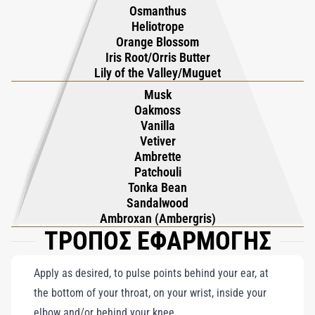
Osmanthus
αμπρέτ, της βανίλιας και των μόσχων, δημιουργώντας ένα
Heliotrope
οικείο και διαρκές αποτύπωμα. Με συγκέντρωση 25% σε
Orange Blossom
Απόσταγμα Καθαρής Ευωδίας, το No.12 ισορροπεί με μαεστρία
Iris Root/Orris Butter
Lily of the Valley/Muguet
ανάμεσα στη σύνθετη πολυπλοκότητα και τη μινιμαλιστική
απλότητα — ιδανικό για όσους αναζητούν ένα άρωμα με
Musk
Oakmoss
παγκόσμια φινέτσα και μυστηριώδη γοητεία.
Vanilla
Vetiver
Ambrette
Patchouli
Tonka Bean
Sandalwood
Ambroxan (Ambergris)
ΤΡΟΠΟΣ ΕΦΑΡΜΟΓΗΣ
Apply as desired, to pulse points behind your ear, at
the bottom of your throat, on your wrist, inside your
elbow and/or behind your knee.