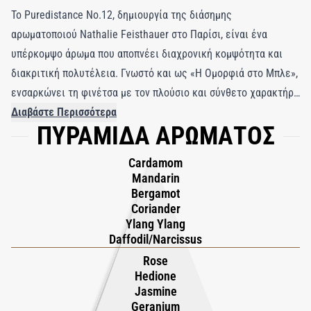
Το Puredistance No.12, δημιουργία της διάσημης
αρωματοποιού Nathalie Feisthauer στο Παρίσι, είναι ένα
υπέρκομψο άρωμα που αποπνέει διαχρονική κομψότητα και
διακριτική πολυτέλεια. Γνωστό και ως «Η Ομορφιά στο Μπλε»,
ενσαρκώνει τη φινέτσα με τον πλούσιο και σύνθετο χαρακτήρα
του που παραμένει εξαιρετικά εκλεπτυσμένος. Αυτό το
Διαβάστε Περισσότερα
ΠΥΡΑΜΙΔΑ ΑΡΩΜΑΤΟΣ
εκλεπτυσμένο άρωμα σας αγκαλιάζει με ένα βελούδινο μείγμα
λαμπερών λουλουδιών, κρεμωδών ξύλων και αισθησιακής
Cardamom
ζεστασιάς. Οι αφρώδεις νότες κορυφής από περγαμόντο,
Mandarin
μανταρίνι και κάρδαμο προσδίδουν ζωντάνια και φρεσκάδα, οι
Bergamot
Coriander
οποίες εξελίσσονται αρμονικά σε μια πλούσια καρδιά από
Ylang Ylang
γιασεμί, τριαντάφυλλο, άνθη πορτοκαλιάς, βούτυρο ίριδας,
Daffodil/Narcissus
υλάνγκ-υλάνγκ, νάρκισσο και ηλιοτρόπιο, προσδίδοντας μια
Rose
απαλή, πουδρένια γοητεία. Η βάση αποκαλύπτει μια βαθιά
Hedione
εκλεπτυσμένη αρμονία από βετιβέρ, σανδαλόξυλο, πατσουλί
Jasmine
Geranium
και βρύα δρυός, εμπλουτισμένη με τη ζεστασιά της τόνκα, του