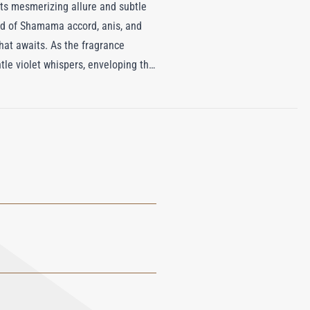
 its mesmerizing allure and subtle
end of Shamama accord, anis, and
hat awaits. As the fragrance
tle violet whispers, enveloping the
vating base where hints of
veils subtle green freshness,