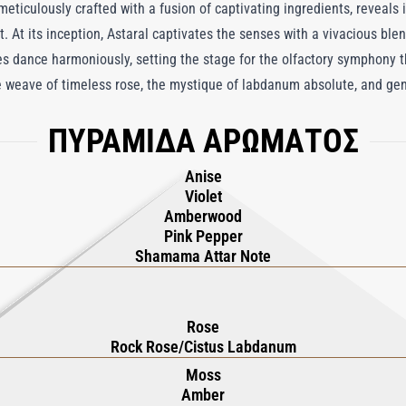
eticulously crafted with a fusion of captivating ingredients, reveals
At its inception, Astaral captivates the senses with a vivacious bl
es dance harmoniously, setting the stage for the olfactory symphony t
te weave of timeless rose, the mystique of labdanum absolute, and gen
. As the symphony reaches its crescendo, Astaral settles into a capti
ΠΥΡΑΜΙΔΑ ΑΡΩΜΑΤΟΣ
tion, while oud adds an exotic touch. Finally, the embrace of moss un
th grounding tranquility.
Anise
Violet
Amberwood
Pink Pepper
Shamama Attar Note
Rose
Rock Rose/Cistus Labdanum
Moss
Amber