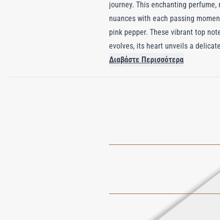
journey. This enchanting perfume, m
nuances with each passing moment. 
pink pepper. These vibrant top not
evolves, its heart unveils a delica
wearer in an aura of sophistication
Διαβάστε Περισσότερα
patchouli provide an earthy founda
completing the olfactory journey wi